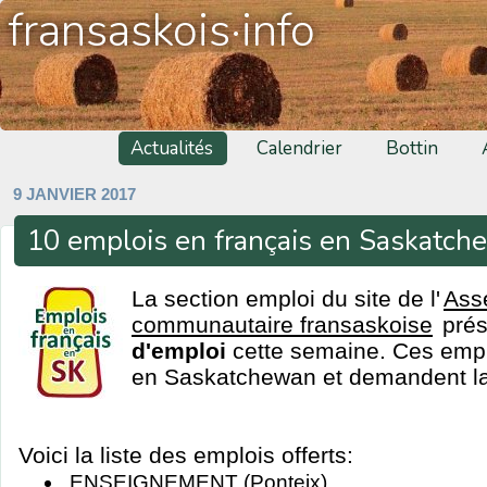
fransaskois·info
Actualités
Calendrier
Bottin
9 JANVIER 2017
10 emplois en français en Saskatc
La section emploi du site de l'
Ass
communautaire fransaskoise
pré
d'emploi
cette semaine. Ces emplo
en Saskatchewan et demandent la 
Voici la liste des emplois offerts:
ENSEIGNEMENT (Ponteix)