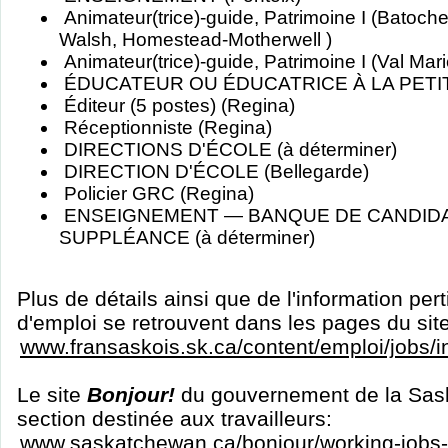
Animateur(trice)-guide, Patrimoine I (Batoche,
Walsh, Homestead-Motherwell )
Animateur(trice)-guide, Patrimoine I (Val Mari
ÉDUCATEUR OU ÉDUCATRICE À LA PETITE
Éditeur (5 postes) (Regina)
Réceptionniste (Regina)
DIRECTIONS D'ÉCOLE (à déterminer)
DIRECTION D'ÉCOLE (Bellegarde)
Policier GRC (Regina)
ENSEIGNEMENT — BANQUE DE CANDID
SUPPLÉANCE (à déterminer)
Plus de détails ainsi que de l'information per
d'emploi se retrouvent dans les pages du sit
www.fransaskois.sk.ca/content/emploi/jobs/
Le site
Bonjour!
du gouvernement de la Sas
section destinée aux travailleurs:
www.saskatchewan.ca/bonjour/working-jobs