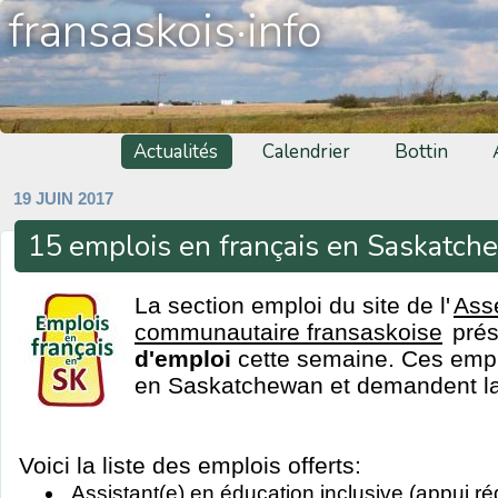
fransaskois·info
Actualités
Calendrier
Bottin
19 JUIN 2017
15 emplois en français en Saskatc
La section emploi du site de l'
Ass
communautaire fransaskoise
pré
d'emploi
cette semaine. Ces emplo
en Saskatchewan et demandent la 
Voici la liste des emplois offerts:
Assistant(e) en éducation inclusive (appui ré