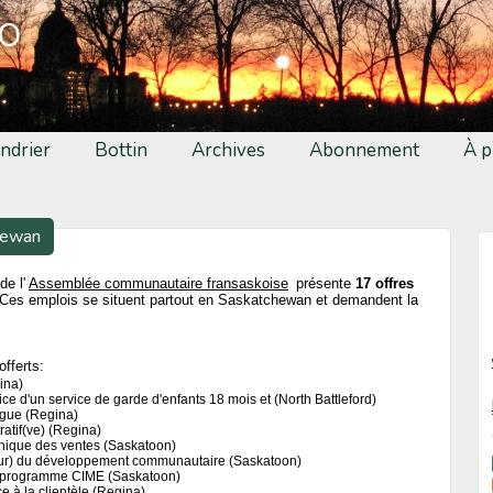
fo
ndrier
Bottin
Archives
Abonnement
À p
hewan
de l'
Assemblée communautaire fransaskoise
présente
17 offres
Ces emplois se situent partout en Saskatchewan et demandent la
offerts:
ina)
ce d'un service de garde d'enfants 18 mois et (North Battleford)
ngue (Regina)
ratif(ve) (Regina)
nique des ventes (Saskatoon)
ur) du développement communautaire (Saskatoon)
u programme CIME (Saskatoon)
e à la clientèle (Regina)