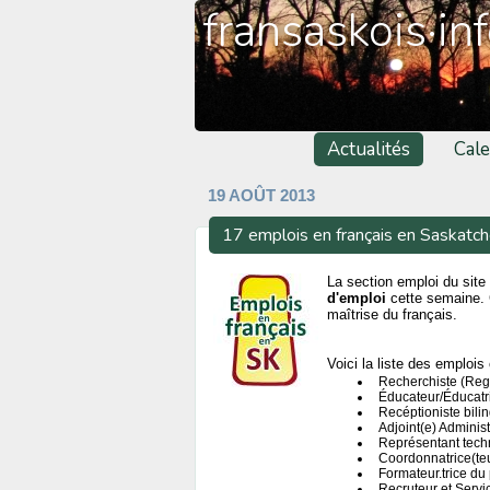
fransaskois·in
Actualités
Cale
19 AOÛT 2013
17 emplois en français en Saskatc
La section emploi du site 
d'emploi
cette semaine. 
maîtrise du français.
Voici la liste des emplois 
Recherchiste (Reg
Éducateur/Éducatri
Recéptioniste bili
Adjoint(e) Administ
Représentant tech
Coordonnatrice(te
Formateur.trice d
Recruteur et Servic