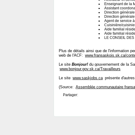
Enseignant de la 
Assistant coordona
Direction générale
Direction générale
Agent de service à 
Cuisinière/cuisinie
Aide familial résid
Aide familial résid
LE CONSEIL DES 
Plus de détails ainsi que de l'information p
web de l'ACF:
www.fransaskois.sk.ca/cont
Le site
Bonjour!
du gouvernement de la Sas
www.bonjour.gov.sk.ca/Travailleurs
Le site
www.saskjobs.ca
présente d'autres
(Source:
Assemblée communautaire fransa
Partager: