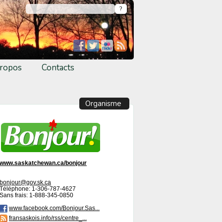
ropos
Contacts
Organisme
www.saskatchewan.ca/bonjour
bonjour@gov.sk.ca
Téléphone: 1-306-787-4627
Sans frais: 1-888-345-0850
www.facebook.com/Bonjour.Sas...
fransaskois.info/rss/centre_...