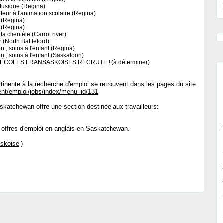
Musique (Regina)
teur à l'animation scolaire (Regina)
 (Regina)
 (Regina)
la clientèle (Carrot river)
r (North Battleford)
ent, soins à l'enfant (Regina)
ent, soins à l'enfant (Saskatoon)
ÉCOLES FRANSASKOISES RECRUTE ! (à déterminer)
ertinente à la recherche d'emploi se retrouvent dans les pages du site
ent/emploi/jobs/index/menu_id/131
katchewan offre une section destinée aux travailleurs:
 offres d'emploi en anglais en Saskatchewan.
skoise
)