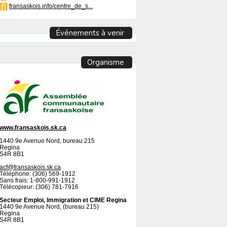
fransaskois.info/centre_de_s...
Événements à venir
Organisme
www.fransaskois.sk.ca
1440 9e Avenue Nord, bureau 215
Regina
S4R 8B1
acf@fransaskois.sk.ca
Téléphone: (306) 569-1912
Sans frais: 1-800-991-1912
Télécopieur: (306) 781-7916
Secteur Emploi, Immigration et CIME Regina
1440 9e Avenue Nord, (bureau 215)
Regina
S4R 8B1