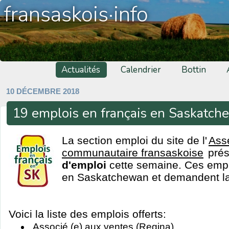
fransaskois·info
Actualités
Calendrier
Bottin
10 DÉCEMBRE 2018
19 emplois en français en Saskatc
La section emploi du site de l'
Ass
communautaire fransaskoise
pré
d'emploi
cette semaine. Ces emplo
en Saskatchewan et demandent la 
Voici la liste des emplois offerts:
Associé (e) aux ventes (Regina)