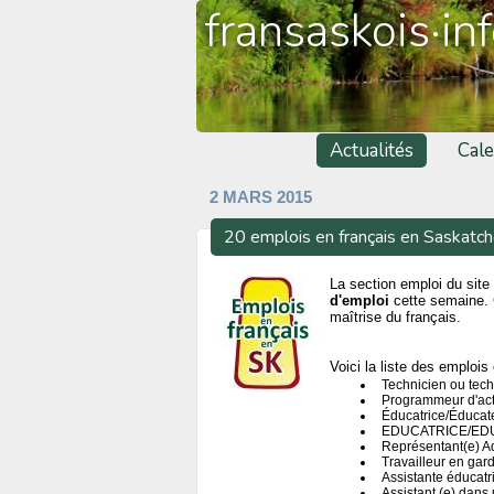
fransaskois·in
Actualités
Cale
2 MARS 2015
20 emplois en français en Saskatc
La section emploi du site 
d'emploi
cette semaine. 
maîtrise du français.
Voici la liste des emplois 
Technicien ou tech
Programmeur d'act
Éducatrice/Éducat
EDUCATRICE/EDU
Représentant(e) Ad
Travailleur en gar
Assistante éducatr
Assistant (e) dans