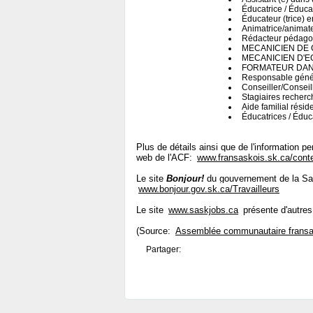
Éducatrice / Éduca
Éducateur (trice) e
Animatrice/animat
Rédacteur pédago
MECANICIEN DE 
MECANICIEN D'E
FORMATEUR DANS
Responsable géné
Conseiller/Consei
Stagiaires recherc
Aide familial résid
Éducatrices / Éduc
Plus de détails ainsi que de l'information p
web de l'ACF:
www.fransaskois.sk.ca/cont
Le site
Bonjour!
du gouvernement de la Sas
www.bonjour.gov.sk.ca/Travailleurs
Le site
www.saskjobs.ca
présente d'autres
(Source:
Assemblée communautaire fransa
Partager: