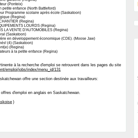
teur (Ponteix)
n petite enfance (North Battleford)
eur Programme scolaire après école (Saskatoon)
gique (Regina)
CHANTIER (Regina)
QUIPEMENTS LOURDS (Regina)
 LA VENTE D'AUTOMOBILES (Regina)
ral (Saskatoon)
llère en développement économique (CDE). (Moose Jaw)
hés! (4) (Saskatoon)
ent(e) (Regina)
ateurs à la petite enfance (Regina)
ertinente à la recherche d'emploi se retrouvent dans les pages du site
ent/emploi/jobs/index/menu_id/131
katchewan offre une section destinée aux travailleurs:
 offres d'emploi en anglais en Saskatchewan.
skoise
)