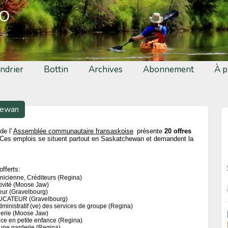
fo
ndrier
Bottin
Archives
Abonnement
À p
hewan
de l'
Assemblée communautaire fransaskoise
présente
20 offres
Ces emplois se situent partout en Saskatchewan et demandent la
offerts:
nicienne, Créditeurs (Regina)
ivité (Moose Jaw)
eur (Gravelbourg)
CATEUR (Gravelbourg)
ministratif (ve) des services de groupe (Regina)
derie (Moose Jaw)
ice en petite enfance (Regina)
 une garderie (Regina)