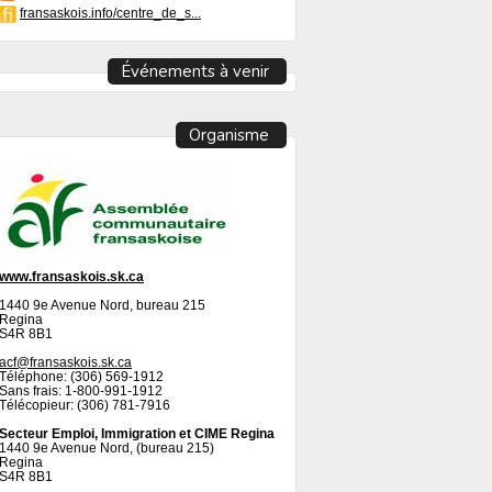
fransaskois.info/centre_de_s...
Événements à venir
Organisme
www.fransaskois.sk.ca
1440 9e Avenue Nord, bureau 215
Regina
S4R 8B1
acf@fransaskois.sk.ca
Téléphone: (306) 569-1912
Sans frais: 1-800-991-1912
Télécopieur: (306) 781-7916
Secteur Emploi, Immigration et CIME Regina
1440 9e Avenue Nord, (bureau 215)
Regina
S4R 8B1