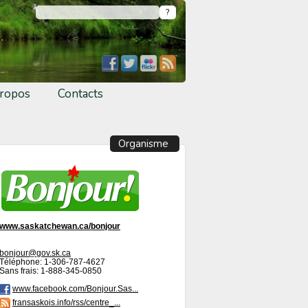
ropos
Contacts
Organisme
www.saskatchewan.ca/bonjour
bonjour@gov.sk.ca
Téléphone: 1-306-787-4627
Sans frais: 1-888-345-0850
www.facebook.com/Bonjour.Sas...
fransaskois.info/rss/centre_...