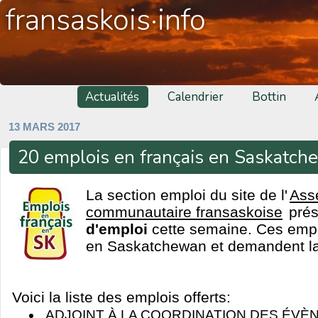
fransaskois·info
Actualités
Calendrier
Bottin
13 MARS 2017
20 emplois en français en Saskatc
La section emploi du site de l'
Ass
communautaire fransaskoise
pré
d'emploi
cette semaine. Ces emplo
en Saskatchewan et demandent la 
Voici la liste des emplois offerts:
ADJOINT À LA COORDINATION DES ÉVÈNE