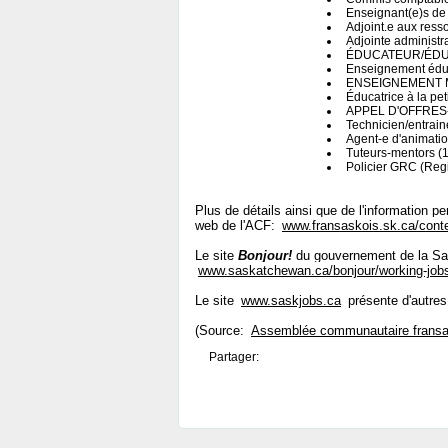
Enseignant(e)s de 
Adjoint.e aux res
Adjointe administra
ÉDUCATEUR/ÉDUC
Enseignement éduc
ENSEIGNEMENT M
Éducatrice à la pe
APPEL D'OFFRES
Technicien/entrain
Agent-e d'animati
Tuteurs-mentors (1
Policier GRC (Reg
Plus de détails ainsi que de l'information p
web de l'ACF:
www.fransaskois.sk.ca/cont
Le site
Bonjour!
du gouvernement de la Sas
www.saskatchewan.ca/bonjour/working-job
Le site
www.saskjobs.ca
présente d'autres
(Source:
Assemblée communautaire fransa
Partager: