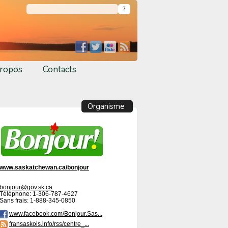
ropos
Contacts
Organisme
www.saskatchewan.ca/bonjour
bonjour@gov.sk.ca
Téléphone: 1-306-787-4627
Sans frais: 1-888-345-0850
www.facebook.com/Bonjour.Sas...
fransaskois.info/rss/centre_...