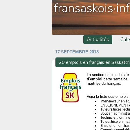
fransaskois·in
Actualités
Cale
17 SEPTEMBRE 2018
20 emplois en français en Saskatc
La section emploi du site 
d'emploi
cette semaine. 
maîtrise du français.
Voici la liste des emplois 
Intervieweur en ét
ENSEIGNEMENT en 
Tuteurs.trices lect
Soutien administrat
Technicien/format
Tuteur.trice en m
Enseignement fran
Commis comptable