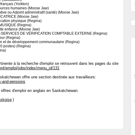
français (Yorkton)
sources humaines (Moose Jaw)
tive ou Adjoint administratif (santé) (Moose Jaw)
ATRICE (Moose Jaw)
ation physique (Regina)
USIQUE (Regina)
tite enfance (Moose Jaw)
-SERVICES DE VÉRIFICATION COMPTABLE EXTERNE (Regina)
eur (Regina)
on et de développement communautaire (Regina)
0 postes) (Regina)
ina)
ertinente à la recherche d'emploi se retrouvent dans les pages du site
ent/emploi/jobs/index/menu_id/131
katchewan offre une section destinée aux travailleurs:
s-and-pensions
 offres d'emploi en anglais en Saskatchewan.
skoise
)