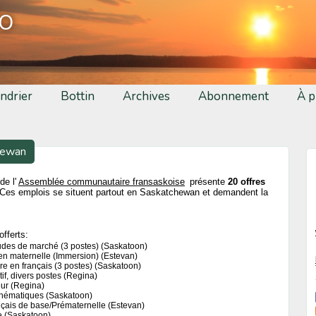
fo
ndrier
Bottin
Archives
Abonnement
À p
hewan
de l'
Assemblée communautaire fransaskoise
présente
20 offres
Ces emplois se situent partout en Saskatchewan et demandent la
offerts:
udes de marché (3 postes) (Saskatoon)
maternelle (Immersion) (Estevan)
ure en français (3 postes) (Saskatoon)
if, divers postes (Regina)
eur (Regina)
athématiques (Saskatoon)
çais de base/Prématernelle (Estevan)
 (Saskatoon)