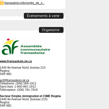
fransaskois.info/centre_de_s...
Événements à venir
Organisme
www.fransaskois.sk.ca
1440 9e Avenue Nord, bureau 215
Regina
S4R 8B1
acf@fransaskois.sk.ca
Téléphone: (306) 569-1912
Sans frais: 1-800-991-1912
Télécopieur: (306) 781-7916
Secteur Emploi, Immigration et CIME Regina
1440 9e Avenue Nord, (bureau 215)
Regina
S4R 8B1