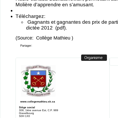
Molière d'apprendre en s'amusant.
Téléchargez:
Gagnants et gagnantes des prix de parti
dictée 2012
(pdf).
(Source:
Collège Mathieu
)
Partager:
Organisme
www.collegemathieu.sk.ca
Siège social
308, 1ière avenue Est, C.P. 989
Gravelbourg
S0H 1X0