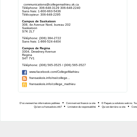
communications@collegemathieu.sk.ca
Téléphone: 306-648-3129 306-648-2240
Sans frais: 1-800-663-5436
Télécopieur: 306-648-2295
Campus de Saskatoon
308, 4e Avenue Nord, bureau 202
Saskatoon
S7K 2L7
Téléphone: (306) 384-2722
Sans frais: 1-866-524-4404
Campus de Regina
3304, Dewdney Avenue
Regina
S4T 7V1
Téléphone: (306) 565-3525 / (306) 565-3527
www.facebook.com/CollegeMathieu
fransaskois.info/rss/college...
fransaskois.info/college_mathieu
•
•
D'où viennent les informations publiées
Comment est financé ce site
© Paquet.ca solutions web inc. Tou
•
•
•
Qu'est ce fransaskois.info?
Limitation de responsabilité
Qui est derrière ce site
Cont