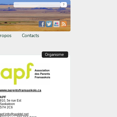
ropos
Contacts
Organisme
www.parentsfransaskois.ca
APF
910, 5e rue Est
Saskatoon
S7H 2C6
apf.info@sasktel.net