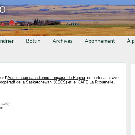
fo
ndrier
Bottin
Archives
Abonnement
À p
r l'
Association canadienne-française de Regina
en partenariat avec
oopératif de la Saskatchewan
(CÉCS) et le
CAFE La Ritournelle
.
é salé)
on