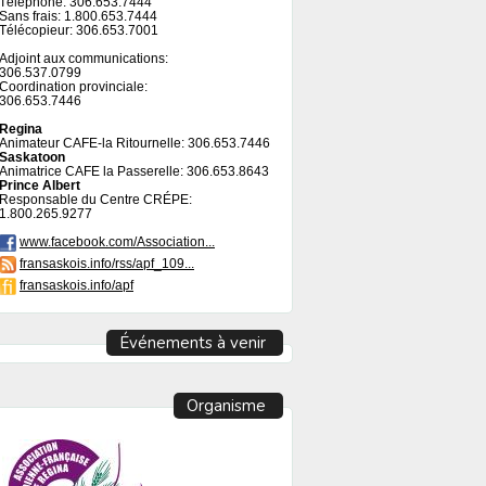
Téléphone: 306.653.7444
Sans frais: 1.800.653.7444
Télécopieur: 306.653.7001
Adjoint aux communications:
306.537.0799
Coordination provinciale:
306.653.7446
Regina
Animateur CAFE-la Ritournelle: 306.653.7446
Saskatoon
Animatrice CAFE la Passerelle: 306.653.8643
Prince Albert
Responsable du Centre CRÉPE:
1.800.265.9277
www.facebook.com/Association...
fransaskois.info/rss/apf_109...
fransaskois.info/apf
Événements à venir
Organisme