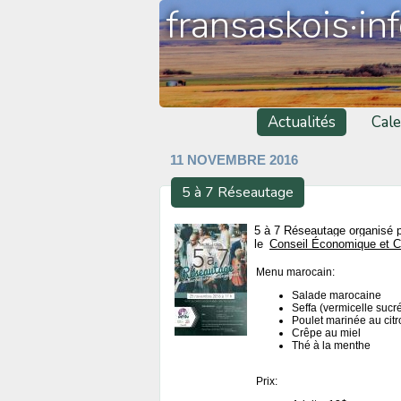
fransaskois·in
Actualités
Cale
11 NOVEMBRE 2016
5 à 7 Réseautage
5 à 7 Réseautage organisé pa
le
Conseil Économique et C
Menu marocain:
Salade marocaine
Seffa (vermicelle sucr
Poulet marinée au citr
Crêpe au miel
Thé à la menthe
Prix: