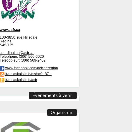
www.acfr.ca
100-3850, rue Hillsdale
Regina
S4S 7J5
coordination@acfr.ca
Téléphone: (306) 566-6020
Télécopieur: (306) 569-2402
www.facebook.com/acfr.deregina
fransaskois.info/rss/acfr_87...
fransaskois.info/acfr
Événements à venir
Organisme