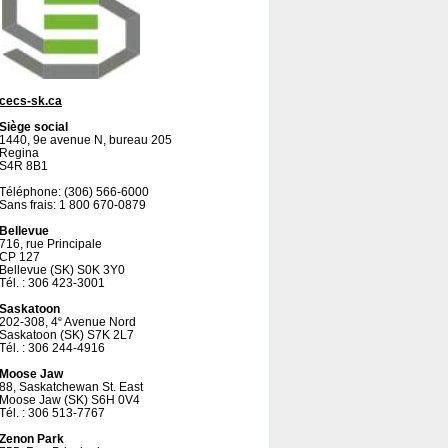
cecs-sk.ca
Siège social
1440, 9e avenue N, bureau 205
Regina
S4R 8B1
Téléphone: (306) 566-6000
Sans frais: 1 800 670-0879
Bellevue
716, rue Principale
CP 127
Bellevue (SK) S0K 3Y0
Tél. : 306 423-3001
Saskatoon
202-308, 4
Avenue Nord
e
Saskatoon (SK) S7K 2L7
Tél. : 306 244-4916
Moose Jaw
88, Saskatchewan St. East
Moose Jaw (SK) S6H 0V4
Tél. : 306 513-7767
Zenon Park