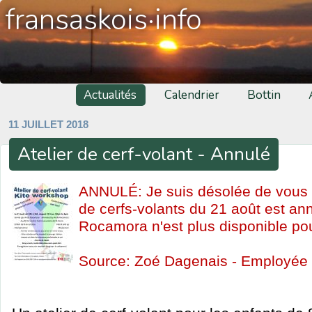
fransaskois·info
Actualités
Calendrier
Bottin
11 JUILLET 2018
Atelier de cerf-volant - Annulé
ANNULÉ: Je suis désolée de vous a
de cerfs-volants du 21 août est an
Rocamora n'est plus disponible pour 
Source: Zoé Dagenais - Employée 