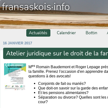
fransaskois·info
Actualités
Calendrier
Bottin
16 JANVIER 2017
Atelier juridique sur le droit de la fa
es
M
Romain Baudemont et Roger Lepage présent
la famille. Prenez l'occasion d'en apprendre d
questions à des avocats!
Conjoints de fait ou mariés?
Que doit-on savoir sur la garde des enfa
Et les pensions alimentaires?
Séparation ou divorce? Quelles sont les
cour?