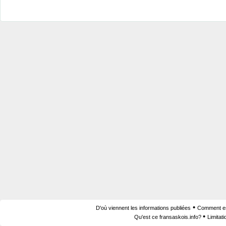
•
D'où viennent les informations publiées
Comment est
•
Qu'est ce fransaskois.info?
Limitat