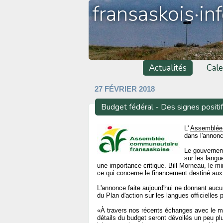
fransaskois·in
Actualités
Cale
27 FÉVRIER 2018
Budget fédéral - Des signes positi
L'
Assemblée 
dans l'annonce
Le gouverneme
sur les langu
une importance critique. Bill Morneau, le 
ce qui concerne le financement destiné aux
L'annonce faite aujourd'hui ne donnant aucun
du Plan d'action sur les langues officielle
«À travers nos récents échanges avec le m
détails du budget seront dévoilés un peu pl