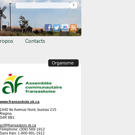
ropos
Contacts
Organisme
www.fransaskois.sk.ca
1440 9e Avenue Nord, bureau 215
Regina
S4R 8B1
acf@fransaskois.sk.ca
Téléphone: (306) 569-1912
Sans frais: 1-800-991-1912