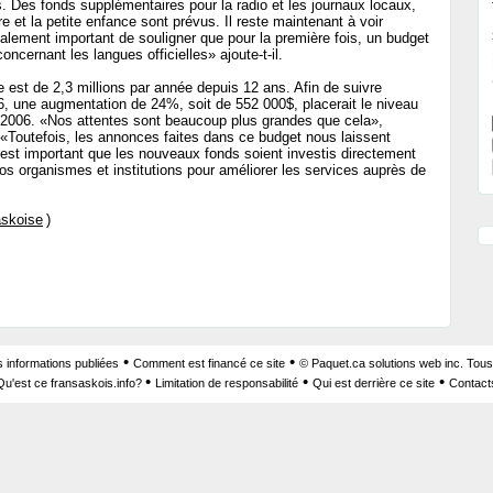
. Des fonds supplémentaires pour la radio et les journaux locaux,
re et la petite enfance sont prévus. Il reste maintenant à voir
galement important de souligner que pour la première fois, un budget
ncernant les langues officielles» ajoute-t-il.
st de 2,3 millions par année depuis 12 ans. Afin de suivre
6, une augmentation de 24%, soit de 552 000$, placerait le niveau
2006. «Nos attentes sont beaucoup plus grandes que cela»,
 «Toutefois, les annonces faites dans ce budget nous laissent
 est important que les nouveaux fonds soient investis directement
s organismes et institutions pour améliorer les services auprès de
skoise
)
•
•
s informations publiées
Comment est financé ce site
© Paquet.ca solutions web inc. Tous
•
•
•
Qu'est ce fransaskois.info?
Limitation de responsabilité
Qui est derrière ce site
Contact