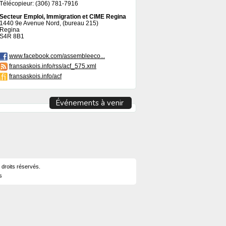
Télécopieur: (306) 781-7916
Secteur Emploi, Immigration et CIME Regina
1440 9e Avenue Nord, (bureau 215)
Regina
S4R 8B1
www.facebook.com/assembleeco...
fransaskois.info/rss/acf_575.xml
fransaskois.info/acf
Événements à venir
 droits réservés.
s