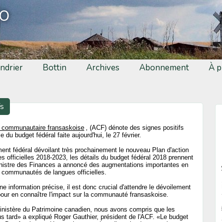
fo
ndrier
Bottin
Archives
Abonnement
À p
fs
communautaire fransaskoise
, (ACF) dénote des signes positifs
 du budget fédéral faite aujourd'hui, le 27 février.
nt fédéral dévoilant très prochainement le nouveau Plan d'action
es officielles 2018-2023, les détails du budget fédéral 2018 prennent
ministre des Finances a annoncé des augmentations importantes en
 communautés de langues officielles.
e information précise, il est donc crucial d'attendre le dévoilement
s pour en connaître l'impact sur la communauté fransaskoise.
inistère du Patrimoine canadien, nous avons compris que les
us tard» a expliqué Roger Gauthier, président de l'ACF. «Le budget