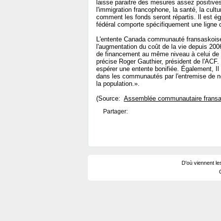
laisse paraitre des mesures assez positives
l'immigration francophone, la santé, la cultu
comment les fonds seront répartis. Il est é
fédéral comporte spécifiquement une ligne co
L'entente Canada communauté fransaskoise e
l'augmentation du coût de la vie depuis 200
de financement au même niveau à celui de 
précise Roger Gauthier, président de l'ACF.
espérer une entente bonifiée. Également, Il
dans les communautés par l'entremise de no
la population.».
(Source:
Assemblée communautaire fransa
Partager:
D'où viennent le