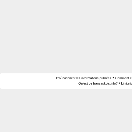
•
D'où viennent les informations publiées
Comment est
•
Qu'est ce fransaskois.info?
Limitat