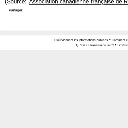
(Source:
Association canadienne-française de 
Partager:
•
D'où viennent les informations publiées
Comment est
•
Qu'est ce fransaskois.info?
Limitat