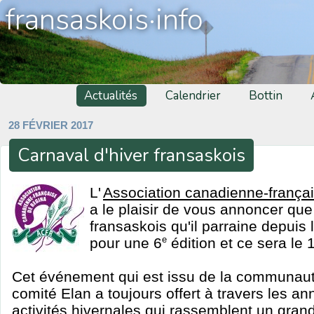
fransaskois·info
Actualités
Calendrier
Bottin
28 FÉVRIER 2017
Carnaval d'hiver fransaskois
L'
Association canadienne-frança
a le plaisir de vous annoncer que
fransaskois qu'il parraine depuis l
pour une 6
e
édition et ce sera le
Cet événement qui est issu de la communaut
comité Elan a toujours offert à travers les an
activités hivernales qui rassemblent un gra