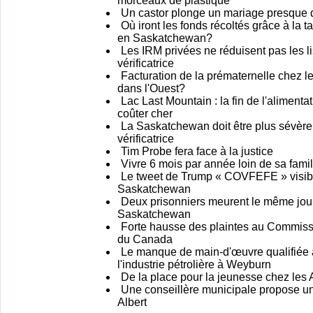
morceaux de plastique
Un castor plonge un mariage presque d
Où iront les fonds récoltés grâce à la t
en Saskatchewan?
Les IRM privées ne réduisent pas les lis
vérificatrice
Facturation de la prématernelle chez le
dans l'Ouest?
Lac Last Mountain : la fin de l'alimenta
coûter cher
La Saskatchewan doit être plus sévère a
vérificatrice
Tim Probe fera face à la justice
Vivre 6 mois par année loin de sa fami
Le tweet de Trump « COVFEFE » visible
Saskatchewan
Deux prisonniers meurent le même jour
Saskatchewan
Forte hausse des plaintes au Commissar
du Canada
Le manque de main-d'œuvre qualifiée
l'industrie pétrolière à Weyburn
De la place pour la jeunesse chez les
Une conseillère municipale propose un
Albert