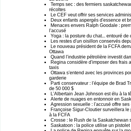
Temps sec : des fermiers saskatchewan
récoltes
Le CEF veut offrir ses services administ
Deux enfants aspergés d'essence et br
Menaces envers Ralph Goodale : prem
l'accusé
Yoga : la posture du chat... entouré de
Les restes d'un oisillon conservés dep
Le nouveau président de la FCFA dema
Ottawa
Quand l'industrie pétrolière investit dan
Regina considère d'imposer des frais a
taxis
Ottawa s'entend avec les provinces po
garderie
Parti conservateur : l'équipe de Brad 
de 50 000 $
L'Albertain Jean Johnson est élu à la 
Alerte de nuages en entonnoir en Sas
Agression sexuelle : l'accusé offre ses
Françoise Sigur-Cloutier surveillera le 
à la FCFA
Crosse : le Rush de la Saskatchewan s'
Saskatoon : la police utilise un pistol
La police de Regina enquête sur la m