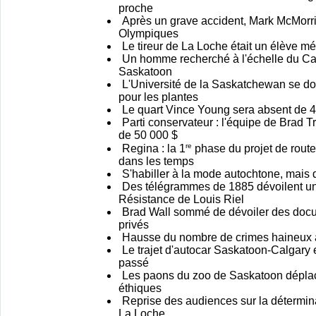
proche
Après un grave accident, Mark McMorri
Olympiques
Le tireur de La Loche était un élève mé
Un homme recherché à l'échelle du Can
Saskatoon
L'Université de la Saskatchewan se do
pour les plantes
Le quart Vince Young sera absent de 
Parti conservateur : l'équipe de Brad 
de 50 000 $
re
Regina : la 1
phase du projet de rout
dans les temps
S'habiller à la mode autochtone, mais d
Des télégrammes de 1885 dévoilent un
Résistance de Louis Riel
Brad Wall sommé de dévoiler des docu
privés
Hausse du nombre de crimes haineux
Le trajet d'autocar Saskatoon-Calgary
passé
Les paons du zoo de Saskatoon déplac
éthiques
Reprise des audiences sur la détermina
La Loche