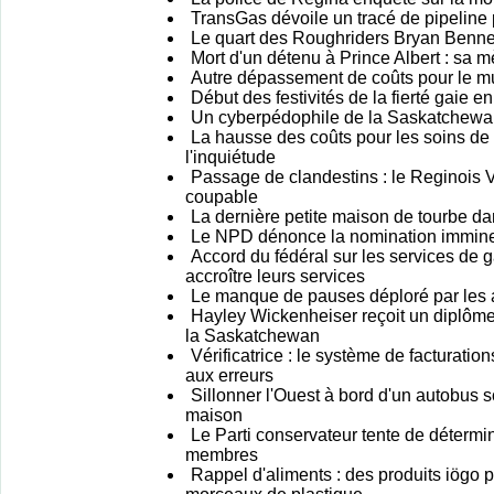
TransGas dévoile un tracé de pipeline
Le quart des Roughriders Bryan Bennett
Mort d'un détenu à Prince Albert : sa m
Autre dépassement de coûts pour le 
Début des festivités de la fierté gaie
Un cyberpédophile de la Saskatchewan
La hausse des coûts pour les soins d
l'inquiétude
Passage de clandestins : le Reginois 
coupable
La dernière petite maison de tourbe dan
Le NPD dénonce la nomination imminent
Accord du fédéral sur les services de g
accroître leurs services
Le manque de pauses déploré par les
Hayley Wickenheiser reçoit un diplôme 
la Saskatchewan
Vérificatrice : le système de facturati
aux erreurs
Sillonner l'Ouest à bord d'un autobus s
maison
Le Parti conservateur tente de détermin
membres
Rappel d'aliments : des produits iögo p