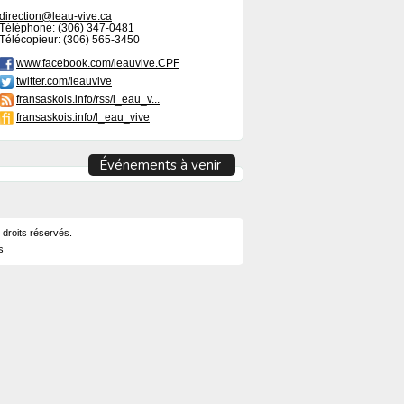
direction@leau-vive.ca
Téléphone: (306) 347-0481
Télécopieur: (306) 565-3450
www.facebook.com/leauvive.CPF
twitter.com/leauvive
fransaskois.info/rss/l_eau_v...
fransaskois.info/l_eau_vive
Événements à venir
 droits réservés.
s