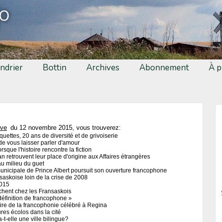
fo
ndrier
Bottin
Archives
Abonnement
À p
ive
du 12 novembre 2015, vous trouverez:
uettes, 20 ans de diversité et de grivoiserie
 de vous laisser parler d'amour
rsque l'histoire rencontre la fiction
an retrouvent leur place d'origine aux Affaires étrangères
u milieu du guet
unicipale de Prince Albert poursuit son ouverture francophone
saskoise loin de la crise de 2008
2015
ichent chez les Fransaskois
a définition de francophone »
re de la francophonie célébré à Regina
res écolos dans la cité
t-elle une ville bilingue?