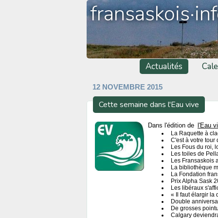
fransaskois·in
Actualités
Cale
12 NOVEMBRE 2015
Cette semaine dans l'Eau vive
Dans l'édition de
l'Eau v
La Raquette à claq
C'est à votre tour
Les Fous du roi, lo
Les toiles de Pell
Les Fransaskois a
La bibliothèque m
La Fondation fran
Prix Alpha Sask 
Les libéraux s'aff
« Il faut élargir l
Double anniversai
De grosses pointu
Calgary deviendra-