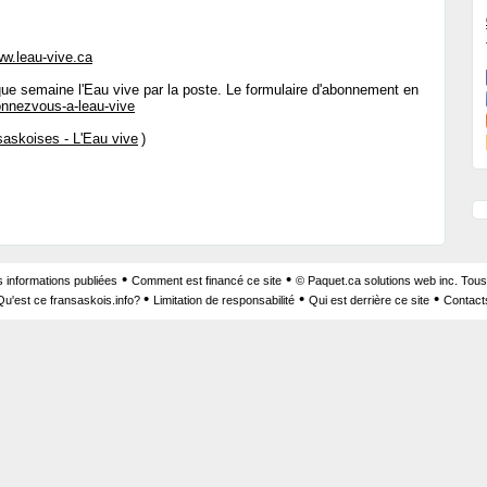
w.leau-vive.ca
e semaine l'Eau vive par la poste. Le formulaire d'abonnement en
nnezvous-a-leau-vive
saskoises - L'Eau vive
)
•
•
s informations publiées
Comment est financé ce site
© Paquet.ca solutions web inc. Tous
•
•
•
Qu'est ce fransaskois.info?
Limitation de responsabilité
Qui est derrière ce site
Contact