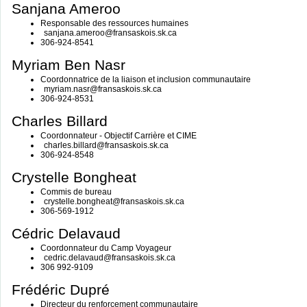
Sanjana Ameroo
Responsable des ressources humaines
sanjana.ameroo@fransaskois.sk.ca
306-924-8541
Myriam Ben Nasr
Coordonnatrice de la liaison et inclusion communautaire
myriam.nasr@fransaskois.sk.ca
306-924-8531
Charles Billard
Coordonnateur - Objectif Carrière et CIME
charles.billard@fransaskois.sk.ca
306-924-8548
Crystelle Bongheat
Commis de bureau
crystelle.bongheat@fransaskois.sk.ca
306-569-1912
Cédric Delavaud
Coordonnateur du Camp Voyageur
cedric.delavaud@fransaskois.sk.ca
306 992-9109
Frédéric Dupré
Directeur du renforcement communautaire