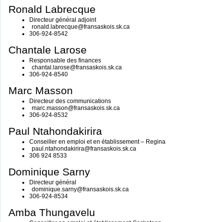
Ronald Labrecque
Directeur général adjoint
ronald.labrecque@fransaskois.sk.ca
306-924-8542
Chantale Larose
Responsable des finances
chantal.larose@fransaskois.sk.ca
306-924-8540
Marc Masson
Directeur des communications
marc.masson@fransaskois.sk.ca
306-924-8532
Paul Ntahondakirira
Conseiller en emploi et en établissement – Regina
paul.ntahondakirira@fransaskois.sk.ca
306 924 8533
Dominique Sarny
Directeur général
dominique.sarny@fransaskois.sk.ca
306-924-8534
Amba Thungavelu