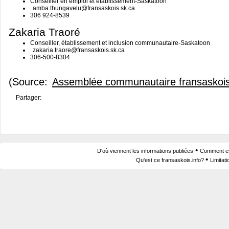
Conseiller en emploi et établissement-Saskatoon
amba.thungavelu@fransaskois.sk.ca
306 924-8539
Zakaria Traoré
Conseiller, établissement et inclusion communautaire-Saskatoon
zakaria.traore@fransaskois.sk.ca
306-500-8304
(Source:
Assemblée communautaire fransaskoi
Partager:
•
D'où viennent les informations publiées
Comment est
•
Qu'est ce fransaskois.info?
Limitat