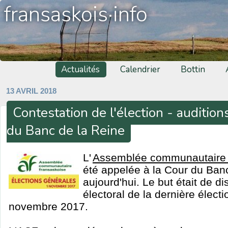
fransaskois·info
Actualités
Calendrier
Bottin
13 AVRIL 2018
Contestation de l'élection - audition
du Banc de la Reine
L'
Assemblée communautaire 
été appelée à la Cour du Ban
aujourd'hui. Le but était de d
électoral de la dernière électio
novembre 2017.