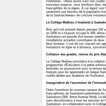
l'institution : «Nous avons suivi une courb
nouveaux espaces, nous bonifions donc notr
francophiles de la région. À cet égard, n
seulement aux besoins de la population fra
de la Saskatchewan» de conclure monsieu
Le Collège Mathieu s'implante à Saskat
Bien qu'il soit présent depuis presque 100
en 2006 et a toujours occupé le 308, 4ème
Saskatoon est passée d'un bureau satellite 
installations actuelles constituées de deux s
deux bureaux. L'une de ces classes est a
formations en ligne et à distance, synchro
Collation des grades, remise du prix Alp
Le Collège Mathieu procédera à la collatio
programmes d'Éducation à la petite enfanc
festivités se poursuivront avec la remise d
français pour les apprenants en langue franç
mobile dédiée aux étudiants de l'institution.
Inauguration de l'ascenseur de l'imme
Outre l'ouverture du nouveau campus de Sas
francophones de Saskatoon présentera le
Saskatoon (308, 4ème Avenue Nord). Le bât
sans discrimination à tous les services en f
Saskatoon, en collaboration avec le Collège 