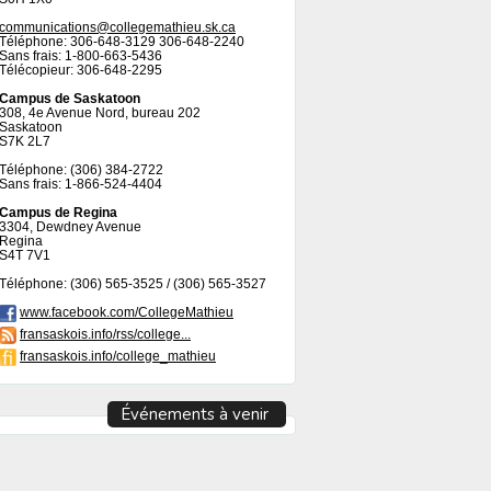
communications@collegemathieu.sk.ca
Téléphone: 306-648-3129 306-648-2240
Sans frais: 1-800-663-5436
Télécopieur: 306-648-2295
Campus de Saskatoon
308, 4e Avenue Nord, bureau 202
Saskatoon
S7K 2L7
Téléphone: (306) 384-2722
Sans frais: 1-866-524-4404
Campus de Regina
3304, Dewdney Avenue
Regina
S4T 7V1
Téléphone: (306) 565-3525 / (306) 565-3527
www.facebook.com/CollegeMathieu
fransaskois.info/rss/college...
fransaskois.info/college_mathieu
Événements à venir