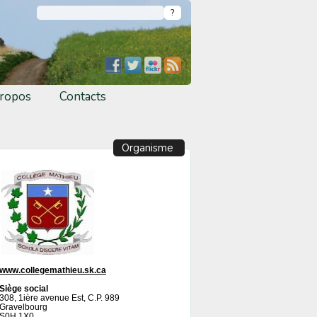
ropos
Contacts
Organisme
www.collegemathieu.sk.ca
Siège social
308, 1ière avenue Est, C.P. 989
Gravelbourg
S0H 1X0