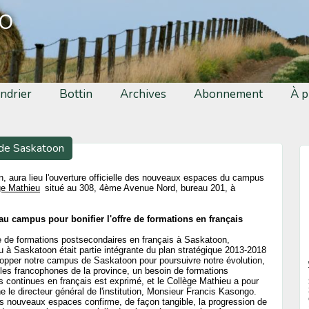
fo
ndrier
Bottin
Archives
Abonnement
À p
de Saskatoon
n, aura lieu l'ouverture officielle des nouveaux espaces du campus
ge Mathieu
situé au 308, 4ème Avenue Nord, bureau 201, à
u campus pour bonifier l'offre de formations en français
fre de formations postsecondaires en français à Saskatoon,
 à Saskatoon était partie intégrante du plan stratégique 2013-2018
développer notre campus de Saskatoon pour poursuivre notre évolution,
es francophones de la province, un besoin de formations
s continues en français est exprimé, et le Collège Mathieu a pour
le directeur général de l'institution, Monsieur Francis Kasongo.
 des nouveaux espaces confirme, de façon tangible, la progression de