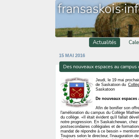
fransaskois·in
Actualités
Cale
15 MAI 2016
Des nouveaux espaces au campus 
Jeudi, le 19 mai prochai
de Saskatoon du
Collè
Saskatoon
De nouveaux espaces a
Afin de bonifier son of
l'amélioration du campus du Collège Mathieu
du collège. «Il était évident qu'il fallait 
notre progression. En Saskatchewan, chez l
postsecondaires collégiales et de formation
mandat de répondre à ce besoin » mentionne 
Toujours selon le directeur, l'inauguration