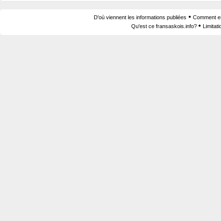
•
D'où viennent les informations publiées
Comment est
•
Qu'est ce fransaskois.info?
Limitat