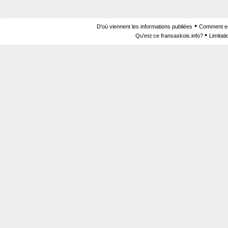
•
D'où viennent les informations publiées
Comment est
•
Qu'est ce fransaskois.info?
Limitat