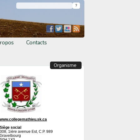
ropos
Contacts
Organisme
www.collegemathieu.sk.ca
Siège social
308, 1ière avenue Est, C.P. 989
Gravelbourg
S0H 1X0