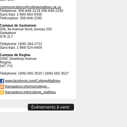
communications@collegemathieu.sk.ca
Téléphone: 306-648-3129 306-648-2240
Sans frais: 1-800-663-5436
Télécopieur: 306-648-2295
Campus de Saskatoon
308, 4e Avenue Nord, bureau 202
Saskatoon
S7K 2L7
Téléphone: (306) 384-2722
Sans frais: 1-866-524-4404
Campus de Regina
3304, Dewdney Avenue
Regina
S4T 7V1
Téléphone: (306) 565-3525 / (306) 565-3527
www.facebook.com/CollegeMathieu
fransaskois.info/rss/college...
fransaskois.info/college_mathieu
Événements à venir