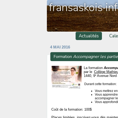
fransaskois·in
Actualités
Cale
4 MAI 2016
Formation
Accompagner les partie
La formation
Accompag
par le
Collège Mathie
e
1440, 9
Avenue Nord 
Durant cette formation:
Vous mettrez en
Vous apprendrez 
accompagner les
Vous approfondi
Coût de la formation: 100$
Places limitées, inscrivez-vous dès mainte