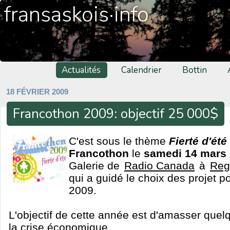
fransaskois·info
Actualités
Calendrier
Bottin
18 FÉVRIER 2009
Francothon 2009: objectif 25 000$
C'est sous le thème
Fierté d'été
Francothon
le
samedi 14 mars 
Galerie de
Radio Canada
à
Reg
qui a guidé le choix des projet p
2009.
L'objectif de cette année est d'amasser que
la crise économique.