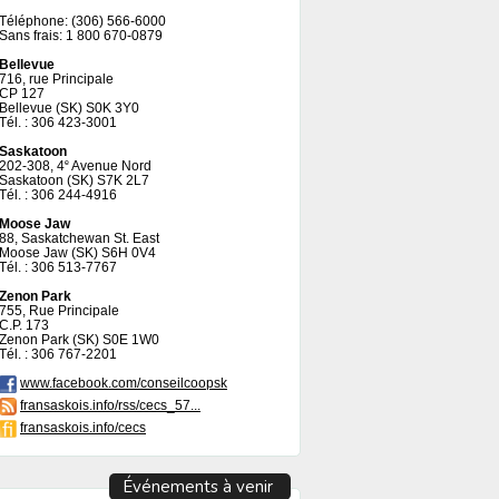
Téléphone: (306) 566-6000
Sans frais: 1 800 670-0879
Bellevue
716, rue Principale
CP 127
Bellevue (SK) S0K 3Y0
Tél. : 306 423-3001
Saskatoon
202-308, 4
Avenue Nord
e
Saskatoon (SK) S7K 2L7
Tél. : 306 244-4916
Moose Jaw
88, Saskatchewan St. East
Moose Jaw (SK) S6H 0V4
Tél. : 306 513-7767
Zenon Park
755, Rue Principale
C.P. 173
Zenon Park (SK) S0E 1W0
Tél. : 306 767-2201
www.facebook.com/conseilcoopsk
fransaskois.info/rss/cecs_57...
fransaskois.info/cecs
Événements à venir