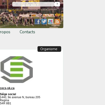
ropos
Contacts
Organisme
cecs-sk.ca
Siège social
1440, 9e avenue N, bureau 205
Regina
S4R 8B1