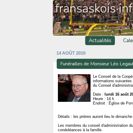
fransaskois·in
Actualités
Cale
14 AOÛT 2010
Funérailles de Monsieur Léo Legau
Le Conseil de la Coopé
informations suivantes
du Conseil d'administr
Date :
lundi 16 août 2
Heure : 14 h
Endroit : Église de Pon
Détails : les prières auront lieu le dimanch
Les membres du conseil d'administration du 
condoléances à la famille.