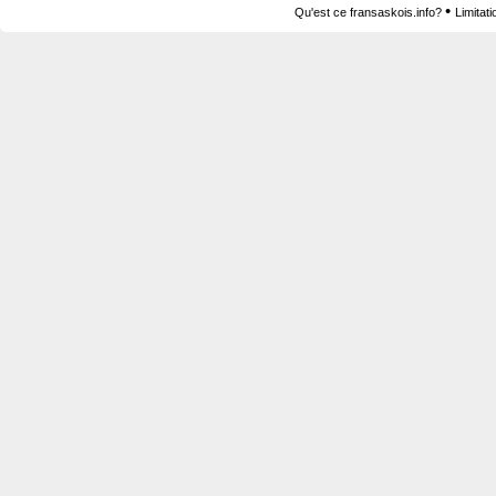
•
Qu'est ce fransaskois.info?
Limitat