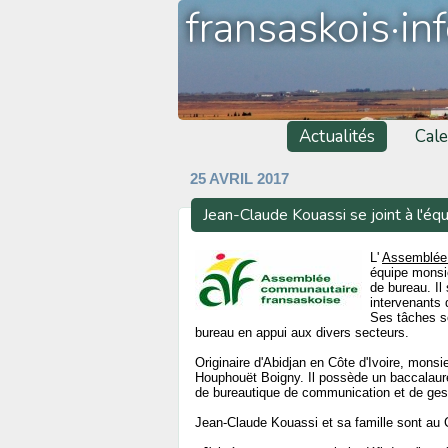
fransaskois·in
Actualités
Cale
25 AVRIL 2017
Jean-Claude Kouassi se joint à l'éq
L'
Assemblée 
équipe monsi
de bureau. Il
intervenants 
Ses tâches s
bureau en appui aux divers secteurs.
Originaire d'Abidjan en Côte d'Ivoire, monsi
Houphouët Boigny. Il possède un baccalauréa
de bureautique de communication et de ges
Jean-Claude Kouassi et sa famille sont a