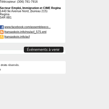
Télécopieur: (306) 781-7916
Secteur Emploi, Immigration et CIME Regina
1440 9e Avenue Nord, (bureau 215)
Regina
S4R 8B1
www.facebook.com/assembleeco...
fransaskois.info/rss/acf_575.xml
fransaskois.info/acf
Événements à venir
 droits réservés.
s