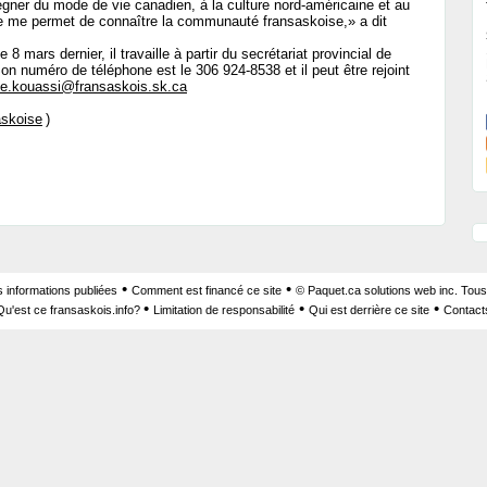
égner du mode de vie canadien, à la culture nord-américaine et au
te me permet de connaître la communauté fransaskoise,» a dit
8 mars dernier, il travaille à partir du secrétariat provincial de
n numéro de téléphone est le 306 924-8538 et il peut être rejoint
de.kouassi@fransaskois.sk.ca
skoise
)
•
•
s informations publiées
Comment est financé ce site
© Paquet.ca solutions web inc. Tous
•
•
•
Qu'est ce fransaskois.info?
Limitation de responsabilité
Qui est derrière ce site
Contact