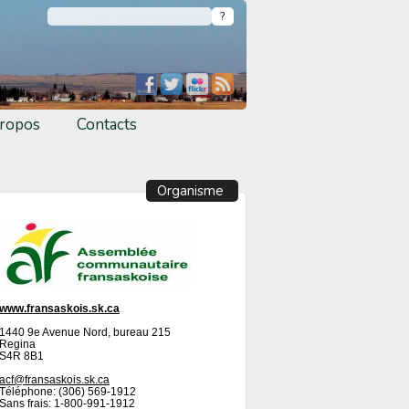
ropos
Contacts
Organisme
www.fransaskois.sk.ca
1440 9e Avenue Nord, bureau 215
Regina
S4R 8B1
acf@fransaskois.sk.ca
Téléphone: (306) 569-1912
Sans frais: 1-800-991-1912