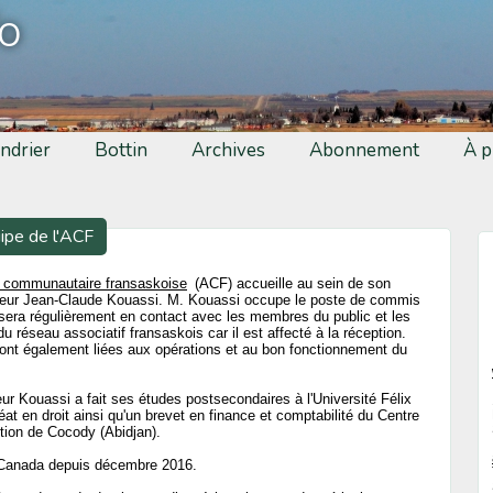
fo
ndrier
Bottin
Archives
Abonnement
À p
uipe de l'ACF
communautaire fransaskoise
(ACF) accueille au sein de son
eur Jean-Claude Kouassi. M. Kouassi occupe le poste de commis
 sera régulièrement en contact avec les membres du public et les
du réseau associatif fransaskois car il est affecté à la réception.
ont également liées aux opérations et au bon fonctionnement du
eur Kouassi a fait ses études postsecondaires à l'Université Félix
t en droit ainsi qu'un brevet en finance et comptabilité du Centre
tion de Cocody (Abidjan).
u Canada depuis décembre 2016.