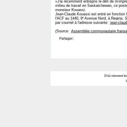
«J'ai récemment entrepris le défi de m'impr
milieu de travail en Saskatchewan, ce pos
monsieur Kouassi.
Jean-Claude Kouassi est entré en fonction le 
e
l'ACF au 1440, 9
Avenue Nord, à Regina. So
par courriel à l'adresse suivante:
jean-clau
(Source:
Assemblée communautaire fransa
Partager:
D'où viennent le