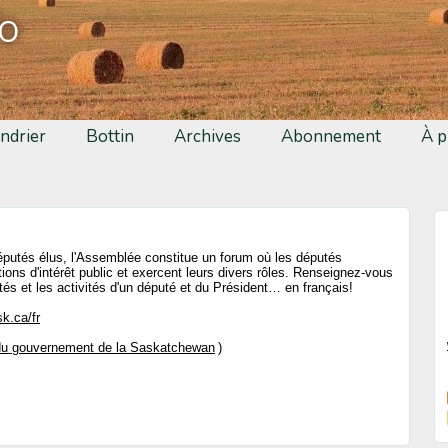
fo
ndrier
Bottin
Archives
Abonnement
À p
utés élus, l'Assemblée constitue un forum où les députés
ions d'intérêt public et exercent leurs divers rôles. Renseignez-vous
ités et les activités d'un député et du Président… en français!
k.ca/fr
 du gouvernement de la Saskatchewan
)