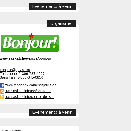
Événements à venir
Organisme
www.saskatchewan.ca/bonjour
bonjour@gov.sk.ca
Téléphone: 1-306-787-4627
Sans frais: 1-888-345-0850
www.facebook.com/Bonjour.Sas...
fransaskois.info/rss/centre_...
fransaskois.info/centre_de_s...
Événements à venir
 droits réservés.