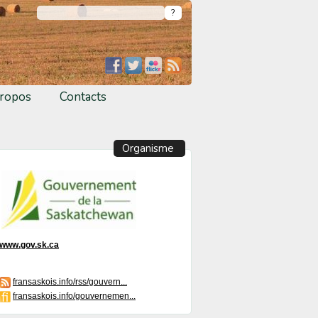
ropos
Contacts
Organisme
www.gov.sk.ca
fransaskois.info/rss/gouvern...
fransaskois.info/gouvernemen...