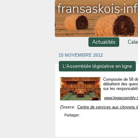
fransaskois·in
Actualités
Cale
15 NOVEMBRE 2012
L'Assemblée législative en ligne
Composée de 58 dép
débattent des quest
sur les responsabil
www.legassembly.s
(Source:
Centre de services aux citoyens
Partager: