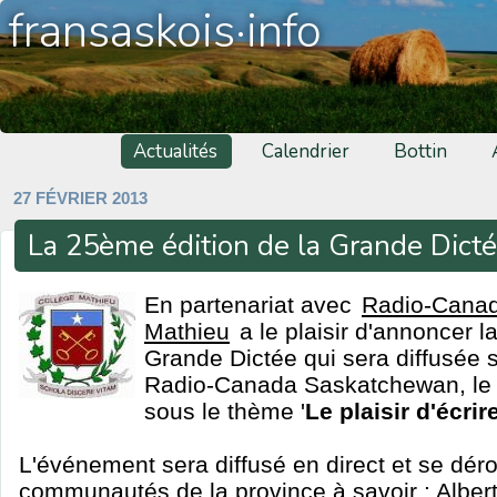
fransaskois·info
Actualités
Calendrier
Bottin
27 FÉVRIER 2013
La 25ème édition de la Grande Dict
En partenariat avec
Radio-Cana
Mathieu
a le plaisir d'annoncer l
Grande Dictée qui sera diffusée 
Radio-Canada Saskatchewan, le 
sous le thème '
Le plaisir d'écrir
L'événement sera diffusé en direct et se dér
communautés de la province à savoir : Albertv