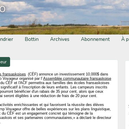
fo
ndrier
Bottin
Archives
Abonnement
À p
geur
s fransaskoises
(CÉF) annonce un investissement 10,000$ dans
p Voyageur organisé par l'
Assemblée communautaire fransaskoise
 du CÉF et l'ACF permettra aux familles des écoles fransaskoises
 significatif à l'inscription de leurs enfants. Les campeurs inscrits
ourront bénéficier d'un rabais de 35 pour cent, alors que ceux
i seront éligibles à une réduction de frais de 20 pour cent.
activités enrichissantes et qui favorisent la réussite des élèves
p Voyageur offre de belles expériences sur les plans linguistique,
nt du CÉF est un engagement concret qui témoigne de la
nsaskois et ses partenaires communautaires,» a déclaré le directeur
.