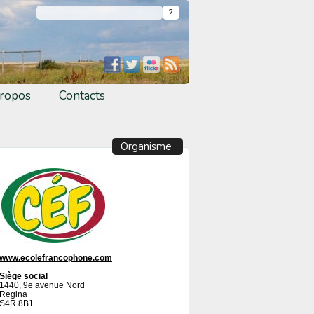
ropos
Contacts
Organisme
www.ecolefrancophone.com
Siège social
1440, 9e avenue Nord
Regina
S4R 8B1