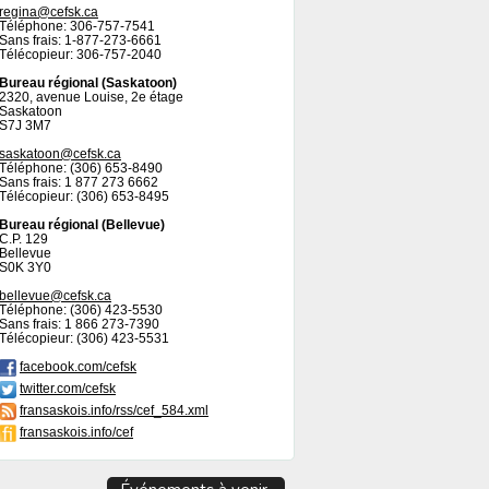
regina@cefsk.ca
Téléphone: 306-757-7541
Sans frais: 1-877-273-6661
Télécopieur: 306-757-2040
Bureau régional (Saskatoon)
2320, avenue Louise, 2e étage
Saskatoon
S7J 3M7
saskatoon@cefsk.ca
Téléphone: (306) 653-8490
Sans frais: 1 877 273 6662
Télécopieur: (306) 653-8495
Bureau régional (Bellevue)
C.P. 129
Bellevue
S0K 3Y0
bellevue@cefsk.ca
Téléphone: (306) 423-5530
Sans frais: 1 866 273-7390
Télécopieur: (306) 423-5531
facebook.com/cefsk
twitter.com/cefsk
fransaskois.info/rss/cef_584.xml
fransaskois.info/cef