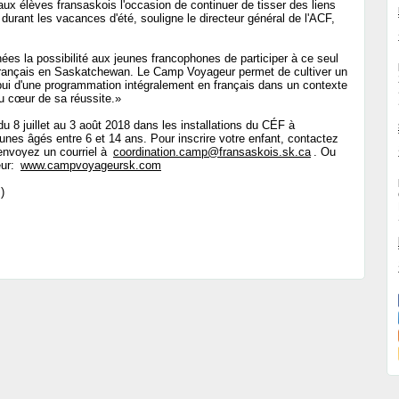
r aux élèves fransaskois l'occasion de continuer de tisser des liens
 durant les vacances d'été, souligne le directeur général de l'ACF,
nnées la possibilité aux jeunes francophones de participer à ce seul
français en Saskatchewan. Le Camp Voyageur permet de cultiver un
ppui d'une programmation intégralement en français dans un contexte
 au cœur de sa réussite.»
u 8 juillet au 3 août 2018 dans les installations du CÉF à
eunes âgés entre 6 et 14 ans. Pour inscrire votre enfant, contactez
envoyez un courriel à
coordination.camp@fransaskois.sk.ca
. Ou
eur:
www.campvoyageursk.com
)