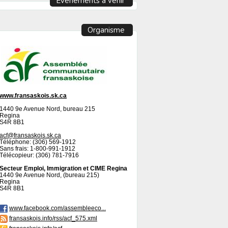
Événements à venir
Organisme
www.fransaskois.sk.ca
1440 9e Avenue Nord, bureau 215
Regina
S4R 8B1
acf@fransaskois.sk.ca
Téléphone: (306) 569-1912
Sans frais: 1-800-991-1912
Télécopieur: (306) 781-7916
Secteur Emploi, Immigration et CIME Regina
1440 9e Avenue Nord, (bureau 215)
Regina
S4R 8B1
www.facebook.com/assembleeco...
fransaskois.info/rss/acf_575.xml