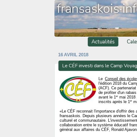
fransaskois·in
Actualités
Cale
16 AVRIL 2018
Le CÉF investi dans le Camp Voya
Le
Conseil des école
l'édition 2018 du Cam
(ACF). Ce partenariat
de profiter d'un rabais
er
avant le 1
mai 2018 p
er
inscrits après le 1
ma
«Le CÉF reconnait l'importance d'offrir des 
fransaskois. Depuis plusieurs années le Cam
culturel et communautaire. L'investisseme
collaboration entre le système éducatif fra
général aux affaires du CÉF, Ronald Ajavon