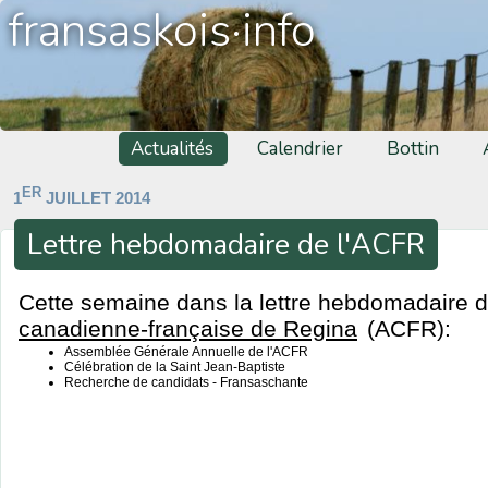
fransaskois·info
Actualités
Calendrier
Bottin
ER
1
JUILLET 2014
Lettre hebdomadaire de l'ACFR
Cette semaine dans la lettre hebdomadaire de
canadienne-française de Regina
(ACFR):
Assemblée Générale Annuelle de l'ACFR
Célébration de la Saint Jean-Baptiste
Recherche de candidats - Fransaschante