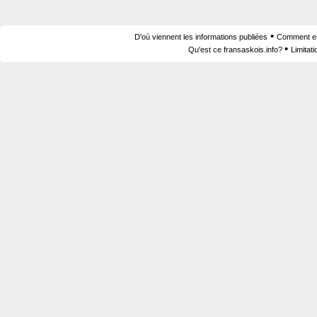
•
D'où viennent les informations publiées
Comment est
•
Qu'est ce fransaskois.info?
Limitat