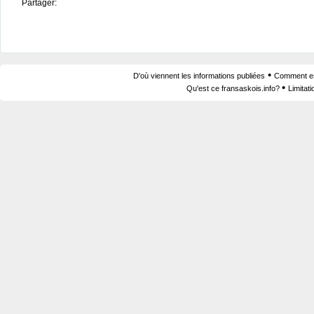
Partager:
•
D'où viennent les informations publiées
Comment est
•
Qu'est ce fransaskois.info?
Limitat