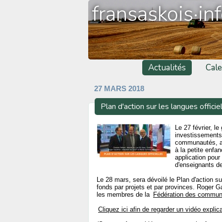
fransaskois·in
Actualités
Cale
27 MARS 2018
Plan d'action sur les langues officie
Le 27 février, l
investissements 
communautés, au
à la petite enfan
application pour
d'enseignants d
Le 28 mars, sera dévoilé le Plan d'action sur
fonds par projets et par provinces. Roger G
les membres de la
Fédération des commun
Cliquez ici afin de regarder un vidéo explica