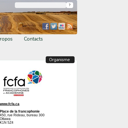
ropos
Contacts
Organisme
www.fcfa.ca
Place de la francophonie
450, rue Rideau, bureau 300
Ottawa
K1N 5Z4