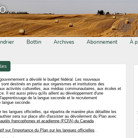
fo
ndrier
Bottin
Archives
Abonnement
À p
lles
e gouvernement a dévoilé le budget fédéral. Les nouveaux
sont destinés en partie aux organismes et institutions des
x activités culturelles, aux médias communautaires, aux écoles et
ce. Il est aussi prévu qu'ils aillent au développement d'une
 l'apprentissage de la langue seconde et le recrutement
e langue seconde.
 les langues officielles, qui répartira de manière plus détaillée les
authier sera sur place afin d'assister au dévoilement du Plan avec
autés francophones et acadienne (FCFA) du Canada
.
tif sur l'importance du Plan sur les langues officielles
.