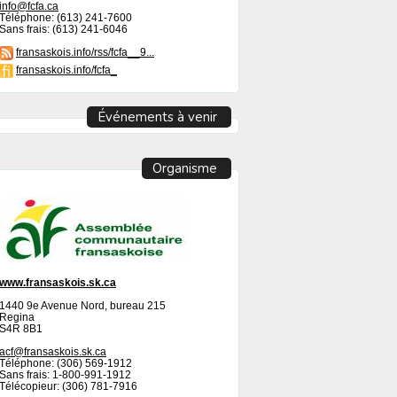
info@fcfa.ca
Téléphone: (613) 241-7600
Sans frais: (613) 241-6046
fransaskois.info/rss/fcfa__9...
fransaskois.info/fcfa_
Événements à venir
Organisme
www.fransaskois.sk.ca
1440 9e Avenue Nord, bureau 215
Regina
S4R 8B1
acf@fransaskois.sk.ca
Téléphone: (306) 569-1912
Sans frais: 1-800-991-1912
Télécopieur: (306) 781-7916