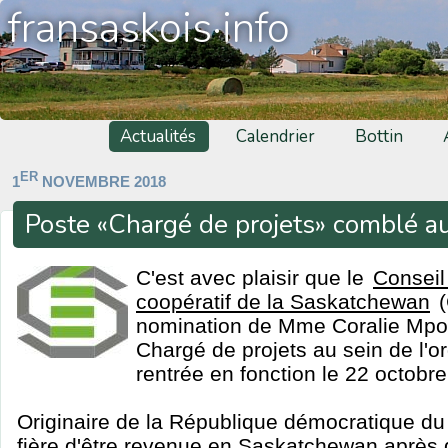
fransaskois·info
Actualités
Calendrier
Bottin
ER
1
NOVEMBRE 2018
Poste «Chargé de projets» comblé 
C'est avec plaisir que le
Conseil
coopératif de la Saskatchewan
(
nomination de Mme Coralie Mpoy
Chargé de projets au sein de l'o
rentrée en fonction le 22 octobr
Originaire de la République démocratique du
fière d'être revenue en Saskatchewan après