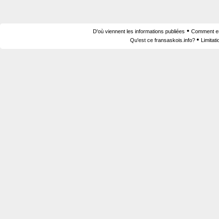
•
D'où viennent les informations publiées
Comment est
•
Qu'est ce fransaskois.info?
Limitat