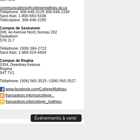
communications@collegemathieu.sk.ca
Téléphone: 306-648-3129 306-648-2240
Sans frais: 1-800-663-5436
Télécopieur: 306-648-2295
Campus de Saskatoon
308, 4e Avenue Nord, bureau 202
Saskatoon
S7K 2L7
Téléphone: (306) 384-2722
Sans frais: 1-866-524-4404
Campus de Regina
3304, Dewdney Avenue
Regina
S4T 7V1
Téléphone: (306) 565-3525 / (306) 565-3527
www.facebook.com/CollegeMathieu
fransaskois.info/rss/college...
fransaskois.info/college_mathieu
Événements à venir