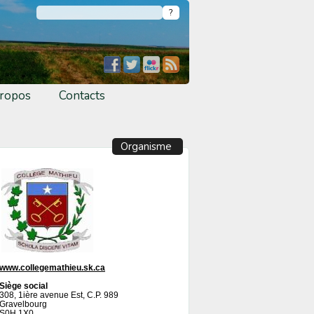
ropos
Contacts
Organisme
www.collegemathieu.sk.ca
Siège social
308, 1ière avenue Est, C.P. 989
Gravelbourg
S0H 1X0