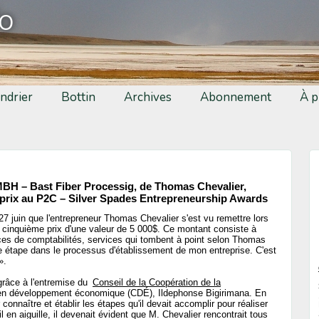
fo
ndrier
Bottin
Archives
Abonnement
À p
MBH – Bast Fiber Processig, de Thomas Chevalier,
eprix au P2C – Silver Spades Entrepreneurship Awards
e 27 juin que l'entrepreneur Thomas Chevalier s'est vu remettre lors
e cinquième prix d'une valeur de 5 000$. Ce montant consiste à
ces de comptabilités, services qui tombent à point selon Thomas
e étape dans le processus d'établissement de mon entreprise. C'est
».
grâce à l'entremise du
Conseil de la Coopération de la
 en développement économique (CDÉ), Ildephonse Bigirimana. En
connaître et établir les étapes qu'il devait accomplir pour réaliser
l en aiguille, il devenait évident que M. Chevalier rencontrait tous