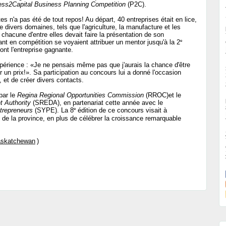
ess2Capital Business Planning Competition
(P2C).
tes n'a pas été de tout repos! Au départ, 40 entreprises était en lice,
divers domaines, tels que l'agriculture, la manufacture et les
 chacune d'entre elles devait faire la présentation de son
e
ant en compétition se voyaient attribuer un mentor jusqu'à la 2
dont l'entreprise gagnante.
érience : «Je ne pensais même pas que j'aurais la chance d'être
r un prix!». Sa participation au concours lui a donné l'occasion
, et de créer divers contacts.
par le
Regina Regional Opportunities Commission
(RROC)et le
 Authority
(SREDA), en partenariat cette année avec le
e
trepreneurs
(SYPE). La 8
édition de ce concours visait à
de la province, en plus de célébrer la croissance remarquable
Saskatchewan
)