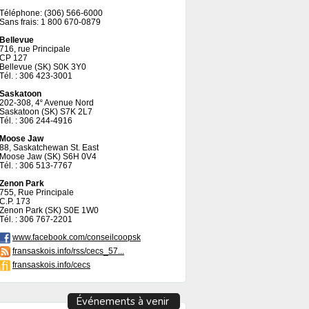
Téléphone: (306) 566-6000
Sans frais: 1 800 670-0879
Bellevue
716, rue Principale
CP 127
Bellevue (SK) S0K 3Y0
Tél. : 306 423-3001
Saskatoon
202-308, 4
Avenue Nord
e
Saskatoon (SK) S7K 2L7
Tél. : 306 244-4916
Moose Jaw
88, Saskatchewan St. East
Moose Jaw (SK) S6H 0V4
Tél. : 306 513-7767
Zenon Park
755, Rue Principale
C.P. 173
Zenon Park (SK) S0E 1W0
Tél. : 306 767-2201
www.facebook.com/conseilcoopsk
fransaskois.info/rss/cecs_57...
fransaskois.info/cecs
Événements à venir