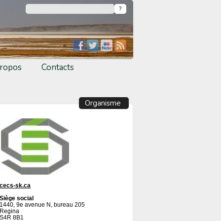
ropos
Contacts
Organisme
cecs-sk.ca
Siège social
1440, 9e avenue N, bureau 205
Regina
S4R 8B1