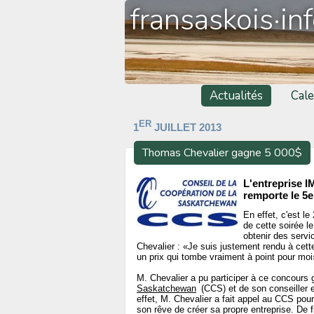
fransaskois·in
Actualités
Cale
ER
1
JUILLET 2013
Thomas Chevalier gagne 5 000$
L'entreprise I
remporte le 5
En effet, c'est l
de cette soirée l
obtenir des servi
Chevalier : «Je suis justement rendu à cett
un prix qui tombe vraiment à point pour moi
M. Chevalier a pu participer à ce concours 
Saskatchewan
(CCS) et de son conseiller
effet, M. Chevalier a fait appel au CCS pour 
son rêve de créer sa propre entreprise. De fi