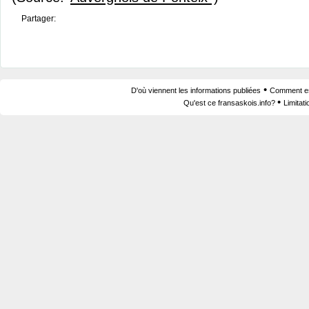
Partager:
•
D'où viennent les informations publiées
Comment est
•
Qu'est ce fransaskois.info?
Limitat