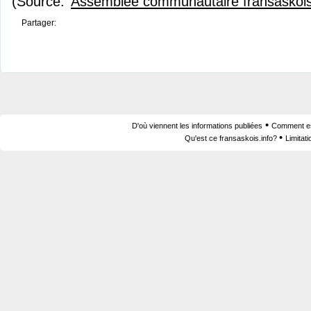
(Source:
Assemblée communautaire fransaskoi
Partager:
•
D'où viennent les informations publiées
Comment est
•
Qu'est ce fransaskois.info?
Limitat