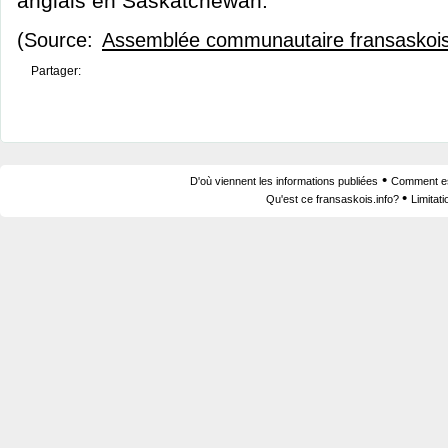
anglais en Saskatchewan.
(Source:
Assemblée communautaire fransaskoi
Partager:
•
D'où viennent les informations publiées
Comment est
•
Qu'est ce fransaskois.info?
Limitat