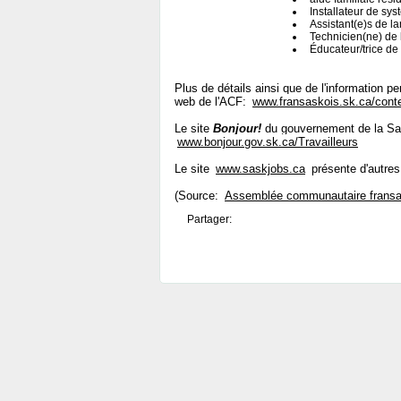
Installateur de sy
Assistant(e)s de l
Technicien(ne) de 
Éducateur/trice de
Plus de détails ainsi que de l'information p
web de l'ACF:
www.fransaskois.sk.ca/cont
Le site
Bonjour!
du gouvernement de la Sas
www.bonjour.gov.sk.ca/Travailleurs
Le site
www.saskjobs.ca
présente d'autres
(Source:
Assemblée communautaire fransa
Partager: