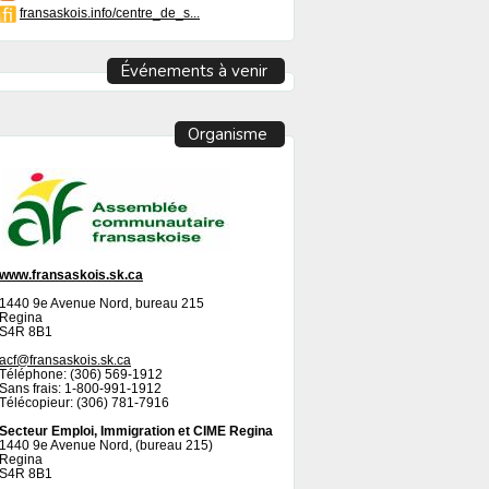
fransaskois.info/centre_de_s...
Événements à venir
Organisme
www.fransaskois.sk.ca
1440 9e Avenue Nord, bureau 215
Regina
S4R 8B1
acf@fransaskois.sk.ca
Téléphone: (306) 569-1912
Sans frais: 1-800-991-1912
Télécopieur: (306) 781-7916
Secteur Emploi, Immigration et CIME Regina
1440 9e Avenue Nord, (bureau 215)
Regina
S4R 8B1