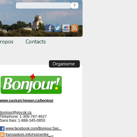
ropos
Contacts
Organisme
www.saskatchewan.ca/bonjour
bonjour@gov.sk.ca
Téléphone: 1-306-787-4627
Sans frais: 1-888-345-0850
www.facebook.com/Bonjour.Sas...
fransaskois.info/rss/centre_...