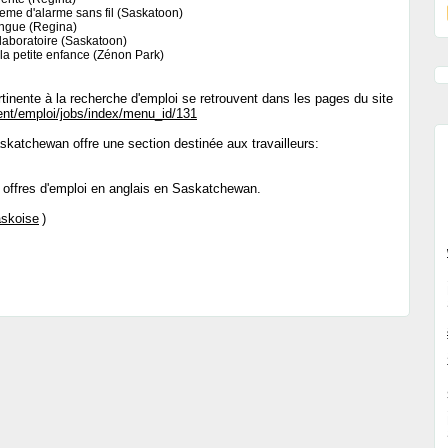
steme d'alarme sans fil (Saskatoon)
angue (Regina)
laboratoire (Saskatoon)
 la petite enfance (Zénon Park)
ertinente à la recherche d'emploi se retrouvent dans les pages du site
ent/emploi/jobs/index/menu_id/131
katchewan offre une section destinée aux travailleurs:
 offres d'emploi en anglais en Saskatchewan.
skoise
)