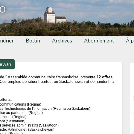
fo
ndrier
Bottin
Archives
Abonnement
À p
hewan
de l'
Assemblée communautaire fransaskoise
présente
12 offres
Ces emplois se situent partout en Saskatchewan et demandent la
offerts:
communications (Regina)
s Technologies de l'Information (Regina ou Saskatoon)
ice au parlement (Regina)
rançais (Regina)
ant (Saskatoon)
services administratifs (Saskatoon)
uide, Patrimoine I (Saskatchewan)
idente (Regina)