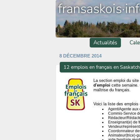
fransaskois·in
Actualités
Cale
8 DÉCEMBRE 2014
12 emplois en français en Saskatc
La section emploi du site 
d'emploi
cette semaine. 
maîtrise du français.
Voici la liste des emplois 
Agent/Agente aux 
Commis-Service de
Rédacteur/Rédactr
Enseignant(e) de f
Vendeur/représent
Coordonnateur des 
Animateur(trice)-g
aide familiale rés