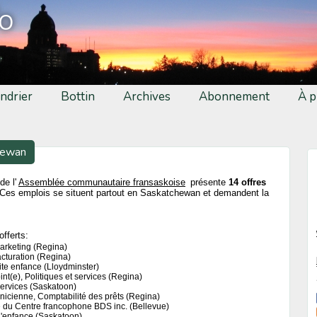
fo
ndrier
Bottin
Archives
Abonnement
À p
hewan
de l'
Assemblée communautaire fransaskoise
présente
14 offres
Ces emplois se situent partout en Saskatchewan et demandent la
offerts:
arketing (Regina)
cturation (Regina)
tite enfance (Lloydminster)
oint(e), Politiques et services (Regina)
services (Saskatoon)
nicienne, Comptabilité des prêts (Regina)
ce du Centre francophone BDS inc. (Bellevue)
 l'enfance (Saskatoon)