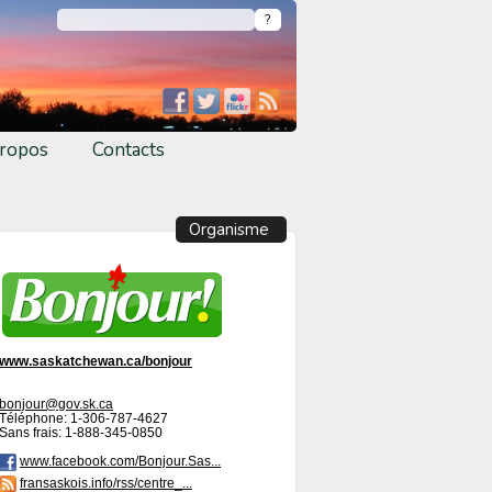
ropos
Contacts
Organisme
www.saskatchewan.ca/bonjour
bonjour@gov.sk.ca
Téléphone: 1-306-787-4627
Sans frais: 1-888-345-0850
www.facebook.com/Bonjour.Sas...
fransaskois.info/rss/centre_...