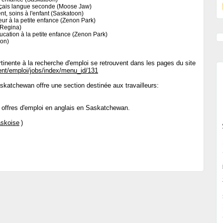
nçais langue seconde (Moose Jaw)
ent, soins à l'enfant (Saskatoon)
ur à la petite enfance (Zenon Park)
(Regina)
ducation à la petite enfance (Zenon Park)
on)
ertinente à la recherche d'emploi se retrouvent dans les pages du site
ent/emploi/jobs/index/menu_id/131
katchewan offre une section destinée aux travailleurs:
 offres d'emploi en anglais en Saskatchewan.
skoise
)