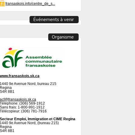
fransaskois.info/centre_de_s...
Événements à venir
Organisme
www.fransaskois.sk.ca
1440 9e Avenue Nord, bureau 215
Regina
S4R 8B1
acf@fransaskois.sk.ca
Téléphone: (306) 569-1912
Sans frais: 1-800-991-1912
Télécopieur: (306) 781-7916
Secteur Emploi, Immigration et CIME Regina
1440 9e Avenue Nord, (bureau 215)
Regina
S4R 8B1