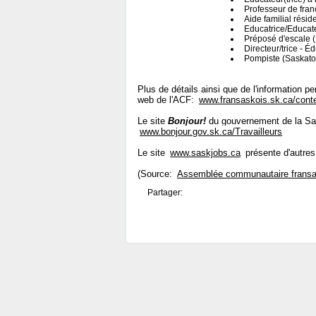
Professeur de fra
Aide familial résid
Educatrice/Educate
Préposé d'escale 
Directeur/trice - É
Pompiste (Saskato
Plus de détails ainsi que de l'information p
web de l'ACF:
www.fransaskois.sk.ca/cont
Le site
Bonjour!
du gouvernement de la Sas
www.bonjour.gov.sk.ca/Travailleurs
Le site
www.saskjobs.ca
présente d'autres
(Source:
Assemblée communautaire fransa
Partager: