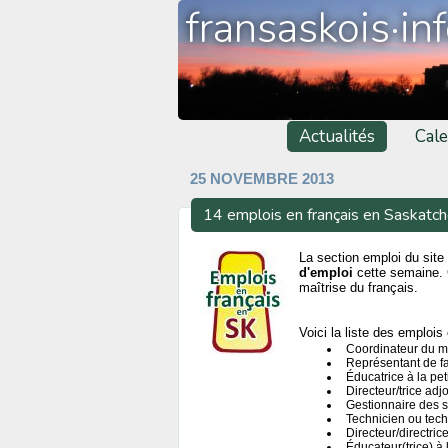
fransaskois·in
Actualités
Cale
25 NOVEMBRE 2013
14 emplois en français en Saskatc
La section emploi du site 
d'emploi
cette semaine. 
maîtrise du français.
Voici la liste des emplois 
Coordinateur du m
Représentant de fa
Éducatrice à la pe
Directeur/trice adj
Gestionnaire des 
Technicien ou tech
Directeur/directri
Éducateur(trice) à