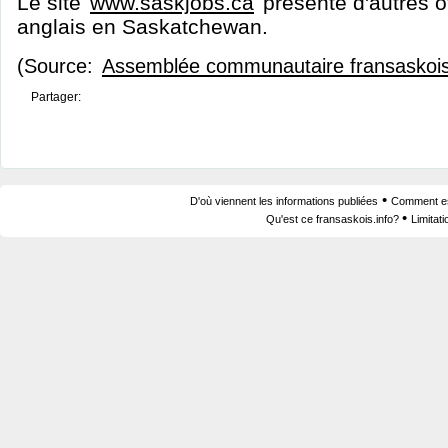
Le site
www.saskjobs.ca
présente d'autres o
anglais en Saskatchewan.
(Source:
Assemblée communautaire fransaskoi
Partager:
•
D'où viennent les informations publiées
Comment est
•
Qu'est ce fransaskois.info?
Limitat