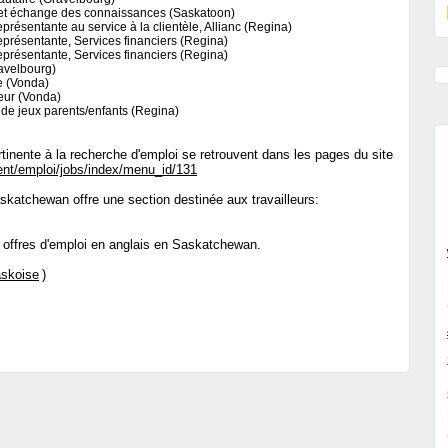
 et échange des connaissances (Saskatoon)
présentante au service à la clientèle, Allianc (Regina)
présentante, Services financiers (Regina)
présentante, Services financiers (Regina)
avelbourg)
ce (Vonda)
eur (Vonda)
de jeux parents/enfants (Regina)
ertinente à la recherche d'emploi se retrouvent dans les pages du site
ent/emploi/jobs/index/menu_id/131
katchewan offre une section destinée aux travailleurs:
 offres d'emploi en anglais en Saskatchewan.
skoise
)