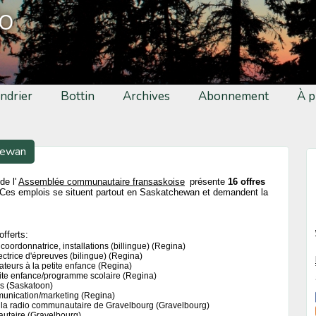
fo
ndrier
Bottin
Archives
Abonnement
À p
hewan
de l'
Assemblée communautaire fransaskoise
présente
16 offres
Ces emplois se situent partout en Saskatchewan et demandent la
offerts:
oordonnatrice, installations (billingue) (Regina)
ectrice d'épreuves (bilingue) (Regina)
ateurs à la petite enfance (Regina)
tite enfance/programme scolaire (Regina)
es (Saskatoon)
unication/marketing (Regina)
la radio communautaire de Gravelbourg (Gravelbourg)
utaire (Gravelbourg)