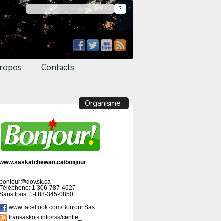
ropos
Contacts
Organisme
www.saskatchewan.ca/bonjour
bonjour@gov.sk.ca
Téléphone: 1-306-787-4627
Sans frais: 1-888-345-0850
www.facebook.com/Bonjour.Sas...
fransaskois.info/rss/centre_...