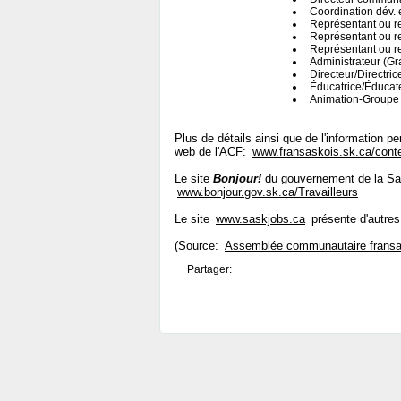
Coordination dév.
Représentant ou re
Représentant ou re
Représentant ou re
Administrateur (Gr
Directeur/Directri
Éducatrice/Éducat
Animation-Groupe 
Plus de détails ainsi que de l'information p
web de l'ACF:
www.fransaskois.sk.ca/cont
Le site
Bonjour!
du gouvernement de la Sas
www.bonjour.gov.sk.ca/Travailleurs
Le site
www.saskjobs.ca
présente d'autres
(Source:
Assemblée communautaire fransa
Partager: