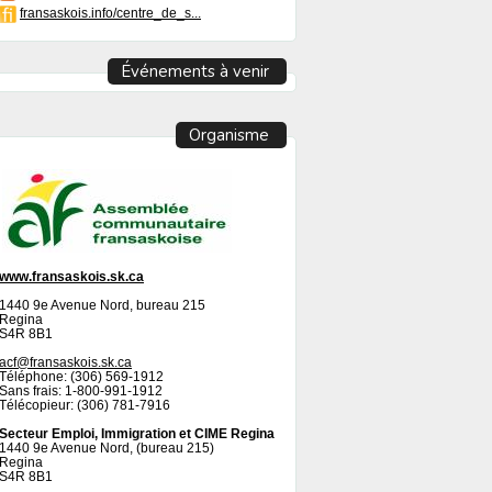
fransaskois.info/centre_de_s...
Événements à venir
Organisme
www.fransaskois.sk.ca
1440 9e Avenue Nord, bureau 215
Regina
S4R 8B1
acf@fransaskois.sk.ca
Téléphone: (306) 569-1912
Sans frais: 1-800-991-1912
Télécopieur: (306) 781-7916
Secteur Emploi, Immigration et CIME Regina
1440 9e Avenue Nord, (bureau 215)
Regina
S4R 8B1