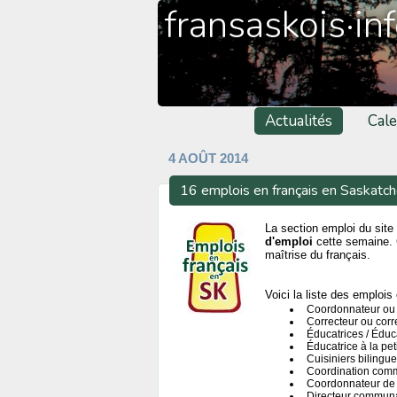
fransaskois·in
Actualités
Cale
4 AOÛT 2014
16 emplois en français en Saskatc
La section emploi du site 
d'emploi
cette semaine. 
maîtrise du français.
Voici la liste des emplois 
Coordonnateur ou c
Correcteur ou corr
Éducatrices / Éduc
Éducatrice à la pe
Cuisiniers bilingu
Coordination comm
Coordonnateur de 
Directeur communa