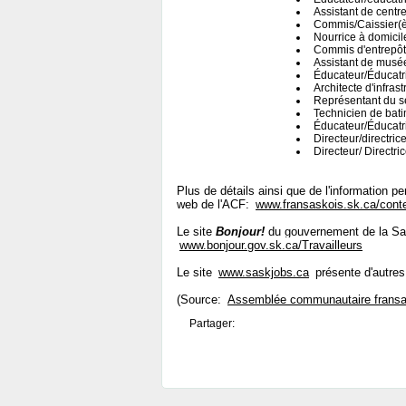
Assistant de centr
Commis/Caissier(è
Nourrice à domicil
Commis d'entrepôt/
Assistant de musée
Éducateur/Éducatr
Architecte d'infras
Représentant du ser
Technicien de bati
Éducateur/Éducatr
Directeur/directric
Directeur/ Directric
Plus de détails ainsi que de l'information p
web de l'ACF:
www.fransaskois.sk.ca/cont
Le site
Bonjour!
du gouvernement de la Sas
www.bonjour.gov.sk.ca/Travailleurs
Le site
www.saskjobs.ca
présente d'autres
(Source:
Assemblée communautaire fransa
Partager: