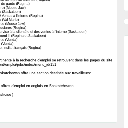
e de garde (Regina)
re) (Moose Jaw)
e (Saskatoon)
 Ventes à l'interne (Regina)
 (Val Marie)
ice (Moose Jaw)
tructures (Regina)
vice à la clientèle et des ventes à l'interne (Saskatoon)
ment III (Regina et Saskatoon)
ice (Vonda)
e (Vonda)
e, Institut français (Regina)
ertinente à la recherche d'emploi se retrouvent dans les pages du site
ent/emploi/jobs/index/menu_id/131
katchewan offre une section destinée aux travailleurs:
 offres d'emploi en anglais en Saskatchewan.
skoise
)