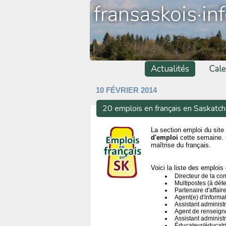
fransaskois·in
Actualités
Cale
10 FÉVRIER 2014
20 emplois en français en Saskatc
La section emploi du site 
d'emploi
cette semaine. 
maîtrise du français.
Voici la liste des emplois 
Directeur de la co
Multipostes (à dét
Partenaire d'affai
Agent(e) d'informa
Assistant administr
Agent de renseig
Assistant administr
Éducateur/éducatri