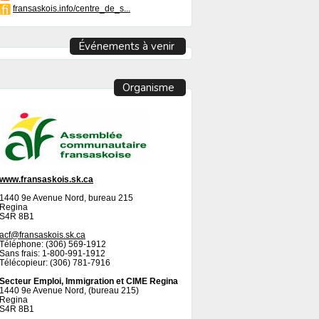
fransaskois.info/centre_de_s...
Événements à venir
Organisme
www.fransaskois.sk.ca
1440 9e Avenue Nord, bureau 215
Regina
S4R 8B1
acf@fransaskois.sk.ca
Téléphone: (306) 569-1912
Sans frais: 1-800-991-1912
Télécopieur: (306) 781-7916
Secteur Emploi, Immigration et CIME Regina
1440 9e Avenue Nord, (bureau 215)
Regina
S4R 8B1