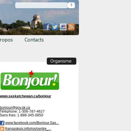
ropos
Contacts
Organisme
www.saskatchewan.ca/bonjour
bonjour@gov.sk.ca
Téléphone: 1-306-787-4627
Sans frais: 1-888-345-0850
www.facebook.com/Bonjour.Sas...
fransaskois.info/rss/centre_...