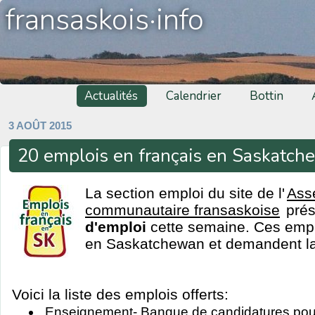
fransaskois·info
Actualités
Calendrier
Bottin
3 AOÛT 2015
20 emplois en français en Saskatc
La section emploi du site de l'
Ass
communautaire fransaskoise
pré
d'emploi
cette semaine. Ces emplo
en Saskatchewan et demandent la 
Voici la liste des emplois offerts:
Enseignement- Banque de candidatures pou