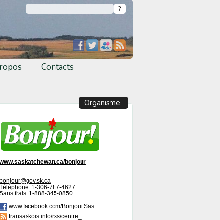
ropos
Contacts
Organisme
www.saskatchewan.ca/bonjour
bonjour@gov.sk.ca
Téléphone: 1-306-787-4627
Sans frais: 1-888-345-0850
www.facebook.com/Bonjour.Sas...
fransaskois.info/rss/centre_...