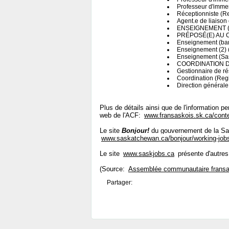
Professeur d'immer
Réceptionniste (R
Agent.e de liaison
ENSEIGNEMENT (G
PRÉPOSÉ(E) AU 
Enseignement (ban
Enseignement (2) 
Enseignement (Sa
COORDINATION D
Gestionnaire de r
Coordination (Reg
Direction générale
Plus de détails ainsi que de l'information p
web de l'ACF:
www.fransaskois.sk.ca/cont
Le site
Bonjour!
du gouvernement de la Sas
www.saskatchewan.ca/bonjour/working-job
Le site
www.saskjobs.ca
présente d'autres
(Source:
Assemblée communautaire fransa
Partager: