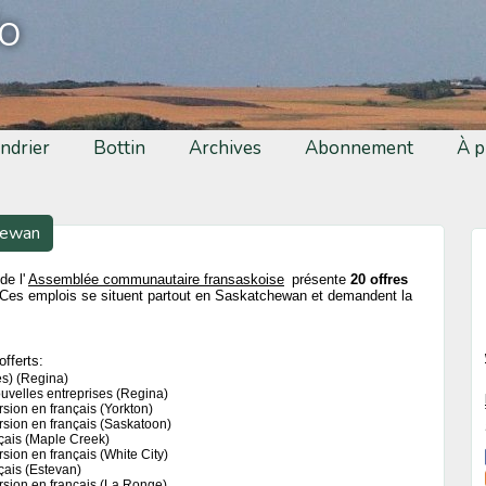
fo
ndrier
Bottin
Archives
Abonnement
À p
hewan
de l'
Assemblée communautaire fransaskoise
présente
20 offres
Ces emplois se situent partout en Saskatchewan et demandent la
offerts:
es) (Regina)
ouvelles entreprises (Regina)
sion en français (Yorkton)
sion en français (Saskatoon)
çais (Maple Creek)
sion en français (White City)
çais (Estevan)
rsion en français (La Ronge)