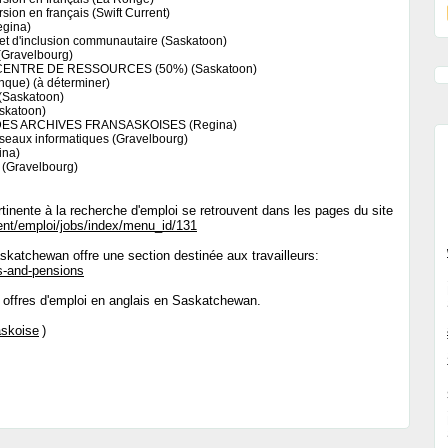
sion en français (Swift Current)
egina)
 et d'inclusion communautaire (Saskatoon)
ravelbourg)
CENTRE DE RESSOURCES (50%) (Saskatoon)
que) (à déterminer)
(Saskatoon)
skatoon)
ES ARCHIVES FRANSASKOISES (Regina)
éseaux informatiques (Gravelbourg)
ina)
 (Gravelbourg)
ertinente à la recherche d'emploi se retrouvent dans les pages du site
ent/emploi/jobs/index/menu_id/131
katchewan offre une section destinée aux travailleurs:
s-and-pensions
 offres d'emploi en anglais en Saskatchewan.
skoise
)