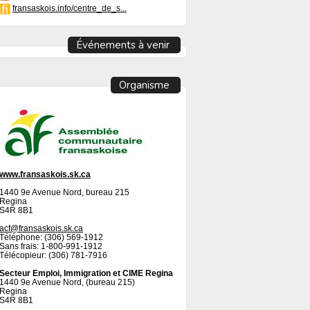
fransaskois.info/centre_de_s...
Événements à venir
Organisme
www.fransaskois.sk.ca
1440 9e Avenue Nord, bureau 215
Regina
S4R 8B1
acf@fransaskois.sk.ca
Téléphone: (306) 569-1912
Sans frais: 1-800-991-1912
Télécopieur: (306) 781-7916
Secteur Emploi, Immigration et CIME Regina
1440 9e Avenue Nord, (bureau 215)
Regina
S4R 8B1