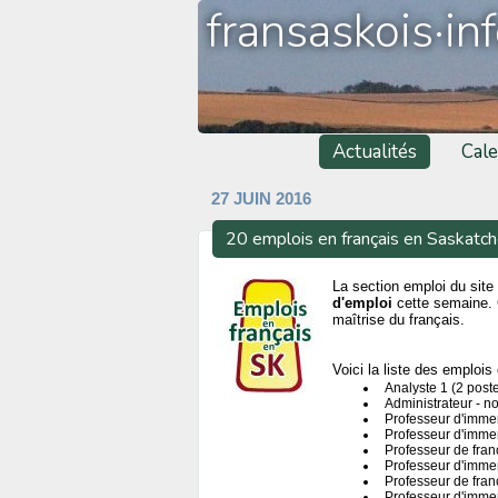
fransaskois·in
Actualités
Cale
27 JUIN 2016
20 emplois en français en Saskatc
La section emploi du site 
d'emploi
cette semaine. 
maîtrise du français.
Voici la liste des emplois 
Analyste 1 (2 post
Administrateur - n
Professeur d'immer
Professeur d'immer
Professeur de fran
Professeur d'immer
Professeur de fran
Professeur d'imme