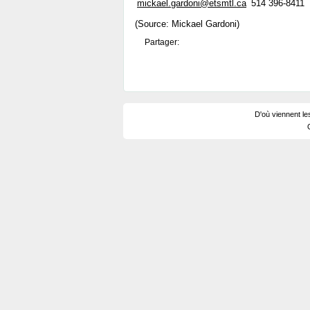
mickael.gardoni@etsmtl.ca
514 396-8411
(Source: Mickael Gardoni)
Partager:
D'où viennent le