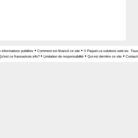
•
•
s informations publiées
Comment est financé ce site
© Paquet.ca solutions web inc. Tous
•
•
•
Qu'est ce fransaskois.info?
Limitation de responsabilité
Qui est derrière ce site
Contact