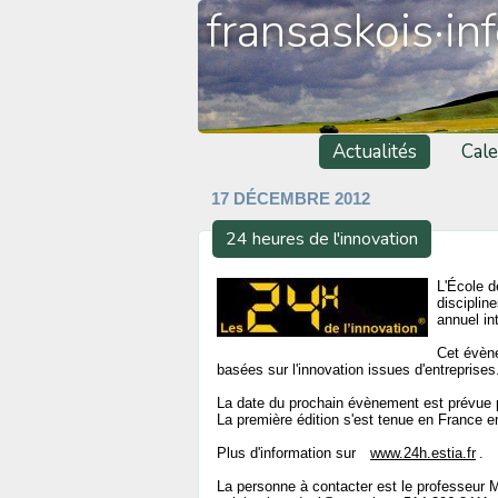
fransaskois·in
Actualités
Cale
17 DÉCEMBRE 2012
24 heures de l'innovation
L'École d
disciplin
annuel in
Cet évène
basées sur l'innovation issues d'entreprises
La date du prochain évènement est prévue
La première édition s'est tenue en France 
Plus d'information sur
www.24h.estia.fr
.
La personne à contacter est le professeur 