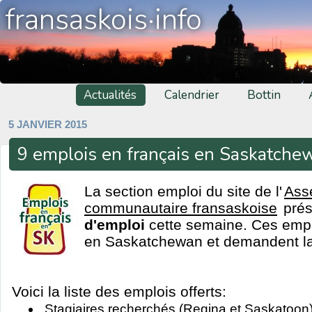
fransaskois·info
Actualités
Calendrier
Bottin
5 JANVIER 2015
9 emplois en français en Saskatche
La section emploi du site de l'
Ass
communautaire fransaskoise
pré
d'emploi
cette semaine. Ces emplo
en Saskatchewan et demandent la 
Voici la liste des emplois offerts:
Stagiaires recherchés (Regina et Saskatoon