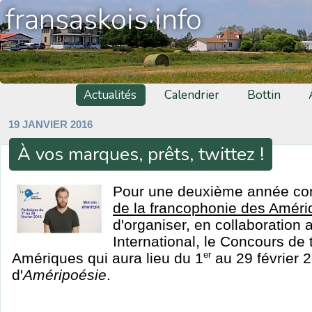
fransaskois·info
Actualités
Calendrier
Bottin
19 JANVIER 2016
À vos marques, prêts, twittez !
Pour une deuxième année con
de la francophonie des Amér
d'organiser, en collaboration 
International, le Concours de 
Amériques qui aura lieu du 1
er
au 29 février 
d'
Améripoésie
.